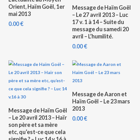
Ajouter Au Panier
anc
Orient, Haïm Goël, 1er
Message de Haïm Goël
mai 2013
– Le 27 avril 2013 – Luc
17 v. 1 à 14 – Suite du
0.00
€
message du samedi 20
avril – L’humilité.
0.00
€
Ajouter Au Panier
Message de Aaron et
Haïm Goël – Le 23 mars
Ajouter Au Panier
2013
Message de Haïm Goël
– Le 20 avril 2013 – Haïr
0.00
€
son père et sa mère
etc, qu’est-ce que cela
signifie ? – Luc 14 v.16 à