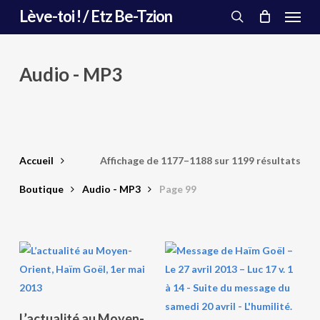
Menu
Skip
Lève-toi ! / Etz Be-Tzion
to
search
main
content
Audio - MP3
Trié
Accueil
Affichage de 1177–1188 sur 1199 résultats
du
Boutique
Audio - MP3
Page 99
plus
réc
au
plus
Ajouter Au Panier
L’actualité au Moyen-