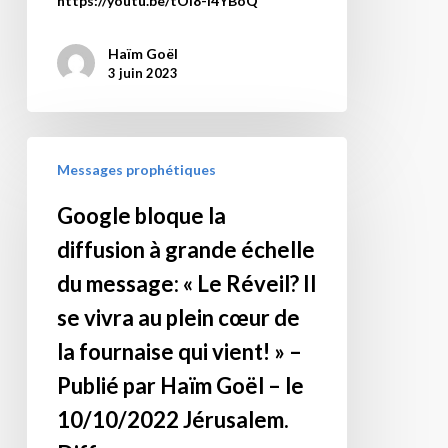
https://youtu.be/tOl8-l4YBoQ
furtivement
pour
Haïm Goël
un
3 juin 2023
message
simple,
direct
Google
Messages prophétiques
et
bloque
solennel
la
Google bloque la
de
diffusion
diffusion à grande échelle
D.ieu,
à
un
grande
du message: « Le Réveil? Il
avertissement
échelle
se vivra au plein cœur de
prophétique
du
la fournaise qui vient! » –
qui
message:
Publié par Haïm Goël – le
me
« Le
sauva
Réveil?
10/10/2022 Jérusalem.
la
Il