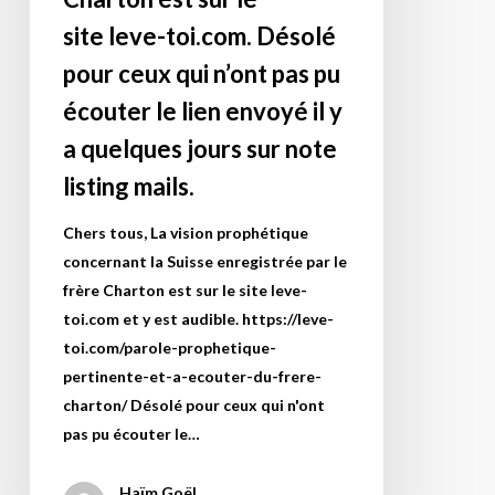
par
site leve-toi.com. Désolé
le
pour ceux qui n’ont pas pu
frère
Charton
écouter le lien envoyé il y
est
a quelques jours sur note
sur
listing mails.
le
site leve-
Chers tous, La vision prophétique
toi.com.
concernant la Suisse enregistrée par le
Désolé
frère Charton est sur le site leve-
pour
toi.com et y est audible. https://leve-
ceux
toi.com/parole-prophetique-
qui
pertinente-et-a-ecouter-du-frere-
n’ont
charton/ Désolé pour ceux qui n'ont
pas
pas pu écouter le…
pu
écouter
Haïm Goël