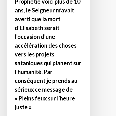
Prophétie voici plus de 10
entière
d’Angleterre
et
le
ans, le Seigneur m’avait
l’annonce
monde
averti que la mort
d’une
bascule
d’Elisabeth serait
« solution »
à
d’En
des
l’occasion d’une
Haut,
niveaux
accélération des choses
…
« secrets »
vers les projets
qui
pour
sataniques qui planent sur
vient
le
et
commun,
l’humanité. Par
qui
mais
conséquent je prends au
sera
très
sérieux ce message de
surprenante,
puissants,
très,
pour
« Pleins feux sur l’heure
bien
le
juste ».
qu’inscrite
pire
déjà