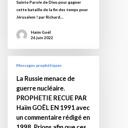
l’Ukraine
Depuis
Sainte Parole de Dieu pour gagner
de
d’avoir
ce
cette bataille de la fin des temps pour
la
organisé
soupir
Jérusalem ! par Richard…
fin
l’explosion,
de
des
un
délivrance
Haïm Goël
temps
« acte
pour
26 juin 2022
pour
terroriste ».
la
Jérusalem
Des
France
!
La
représailles
(et
Par
Messages prophétiques
Russie
étaient
bien
Richard
menace
attendues,
plus)
La Russie menace de
Aaron
de
du
est
Honorof
guerre nucléaire.
guerre
fait
en
nucléaire.
PROPHETIE RECUE PAR
de
moi
PROPHETIE
l’importance
« comme
Haïm GOËL EN 1991 avec
RECUE
stratégique
au
un commentaire rédigé en
PAR
et
fond
1998. Prions afin que ces
Haïm
symbolique
d’une