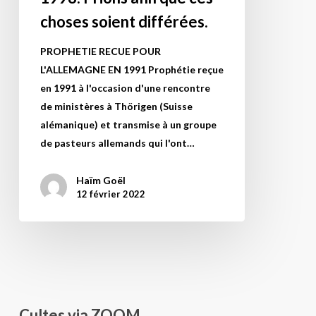
GOËL
de
grotte »,
choses soient différées.
EN
ce
intact.
1991
PROPHETIE RECUE POUR
pont,
Que
avec
L'ALLEMAGNE EN 1991 Prophétie reçue
inauguré
D.ieu
un
en 1991 à l'occasion d'une rencontre
en
ramène
commentaire
de ministères à Thörigen (Suisse
2018
ses
rédigé
alémanique) et transmise à un groupe
par
vrais
en
de pasteurs allemands qui l'ont…
M.
prophètes
1998.
Poutine.
à
Prions
la
Haïm Goël
12 février 2022
afin
lumière
que
en
ces
France.
choses
Des
soient
indicateurs
différées.
personnels
m’indiquent
Cultes via ZOOM