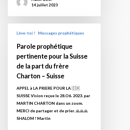
le
14 juillet 2023
lien
envoyé
il
Parole
y
Lève-toi !
Messages prophétiques
prophétique
a
pertinente
Parole prophétique
quelques
pour
jours
pertinente pour la Suisse
la
sur
Suisse
de la part du frère
note
de
Charton – Suisse
listing
la
mails.
part
APPEL à LA PRIERE POUR LA 🇨🇭
du
SUISSE Vision reçue le 28.O6. 2023. par
frère
MARTIN CHARTON dans un zoom.
Charton
MERCI de partager et de prier. 🙏🙏🙏
–
SHALOM ! Martin
Suisse