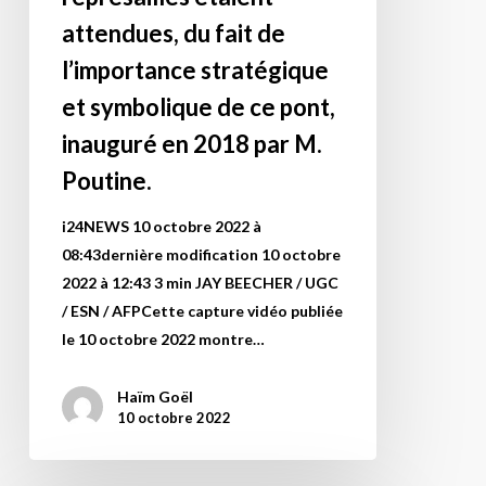
?
attendues, du fait de
Est-
l’importance stratégique
ce
et symbolique de ce pont,
un
jugement
inauguré en 2018 par M.
?
Poutine.
Si
oui,
i24NEWS 10 octobre 2022 à
et
08:43dernière modification 10 octobre
c’est
2022 à 12:43 3 min JAY BEECHER / UGC
oui,
/ ESN / AFPCette capture vidéo publiée
qui
le 10 octobre 2022 montre…
doit
comprendre
Haïm Goël
et
10 octobre 2022
que
comprendre