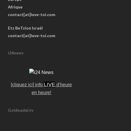
Afrique
contact[at]leve-toi.com
Etz BeTzion Israël
contact[at]leve-toi.com
i24news
LIVE
[cliquez ici] info
d'heure
en heure!
Goldnadel.tv