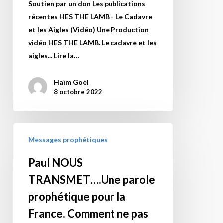
dans
Soutien par un don Les publications
dans
la
récentes HES THE LAMB - Le Cadavre
une
rébellion
et les Aigles (Vidéo) Une Production
prophétie
contre
vidéo HES THE LAMB. Le cadavre et les
donnée
D.ieu
aigles... Lire la…
en
et
1991et
Son
Haïm Goël
que
Oint,
8 octobre 2022
je
Yeshoua.
vais
Par
répéter
Paul
l’Esprit
Messages prophétiques
ici
NOUS
de
car
TRANSMET….Une
Prophétie
Paul NOUS
elle
parole
voici
TRANSMET….Une parole
nous
prophétique
plus
éclaire
pour
prophétique pour la
de
de
la
10
France. Comment ne pas
lumière
France.
ans,