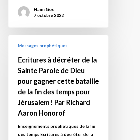
la
haut,
l’heure
Haïm Goël
Crimée
« Bénédiction
juste ».
7 octobre 2022
annexée
du
par
Père,
la
Bénédictions
Ecritures
Russie
des
Messages prophétiques
à
en
pères ».
décréter
Ecritures à décréter de la
2014
Et
de
et
puis
Sainte Parole de Dieu
la
le
vint
Sainte
pour gagner cette bataille
territoire
« EHAD ».
Parole
de la fin des temps pour
russe.
Deux
de
Dimanche,
livres
Jérusalem ! Par Richard
Dieu
M.
« baignés »
Aaron Honorof
pour
Poutine
dans
gagner
a
l’onction
Enseignements prophétiques de la fin
cette
accusé
d’Elie.
des temps Ecritures à décréter de la
bataille