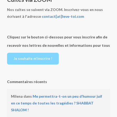
qu’Il
Nos cultes se suivent via ZOOM. Inscrivez-vous en nous
va
écrivant à l'adresse
contact[at]leve-toi.com
le
faire,
qu’Il
Cliquez sur le bouton ci-dessous pour vous inscrire afin de
le
fait
recevoir nos lettres de nouvelles et informations pour tous
!!!!
Je souhaite m’inscrire !
Commentaires récents
Milena
dans
Me permettra-t-on un peu d’humour juif
en ce temps de toutes les tragédies ? SHABBAT
SHALOM !