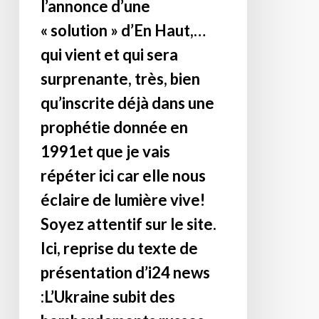
de
l’annonce d’une
Poutine,
« solution » d’En Haut,…
ni
qui vient et qui sera
aux
surprenante, très, bien
mains
de
qu’inscrite déjà dans une
Zelinski,
prophétie donnée en
ni
1991et que je vais
de
personne.
répéter ici car elle nous
Ce
éclaire de lumière vive!
qu’il
Soyez attentif sur le site.
convient
de
Ici, reprise du texte de
lire
présentation d’i24 news
et
:L’Ukraine subit des
comprendre
est