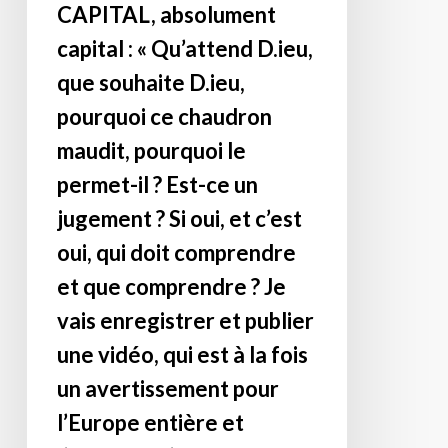
chauffe,
CAPITAL, absolument
et
chauffe
capital : « Qu’attend D.ieu,
répète
toujours
par
que souhaite D.ieu,
plus,
d’autres.
pourquoi ce chaudron
implacable,
et
maudit, pourquoi le
qui
permet-il ? Est-ce un
risque
jugement ? Si oui, et c’est
de
s’étendre
oui, qui doit comprendre
fatalement.
et que comprendre ? Je
La
vais enregistrer et publier
solution
n’est
une vidéo, qui est à la fois
ni
un avertissement pour
aux
l’Europe entière et
mains