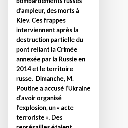
bombardements russes
CAPITAL,
d’ampleur, des morts à
absolument
Kiev. Ces frappes
capital
interviennent après la
:
« Qu’attend
destruction partielle du
D.ieu,
pont reliant la Crimée
que
annexée par la Russie en
souhaite
D.ieu,
2014 et le territoire
pourquoi
russe. Dimanche, M.
ce
Poutine a accusé l’Ukraine
chaudron
maudit,
d’avoir organisé
pourquoi
l’explosion, un « acte
le
terroriste ». Des
permet-
il
représailles étaient