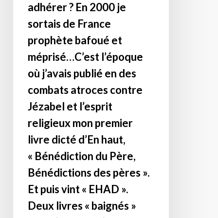
adhérer ? En 2000 je
vive!
Comment
le
sortais de France
Soyez
ne
Seigneur
attentif
pas
m’avait
prophète bafoué et
sur
adhérer
averti
méprisé…C’est l’époque
le
?
que
où j’avais publié en des
site.
En
la
Ici,
2000
mort
combats atroces contre
reprise
je
d’Elisabeth
Jézabel et l’esprit
du
sortais
serait
religieux mon premier
texte
de
l’occasion
de
France
d’une
livre dicté d’En haut,
présentation
prophète
accélération
« Bénédiction du Père,
d’i24
bafoué
des
Bénédictions des pères ».
news
et
choses
:L’Ukraine
méprisé…
Et puis vint « EHAD ».
vers
subit
C’est
les
Deux livres « baignés »
des
l’époque
projets