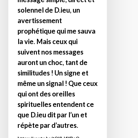
pas
solennel de D.ieu, un
croisés
avertissement
depuis
prophétique qui me sauva
plus
de
la vie. Mais ceux qui
vingt
suivent nos messages
ans
auront un choc, tant de
(au
moins)
similitudes ! Un signe et
et
même un signal ! Que ceux
ne
qui ont des oreilles
nous
spirituelles entendent ce
sommes
rencontrés
que D.ieu dit par l’un et
qu’une
répète par d’autres.
fois,
jadis,