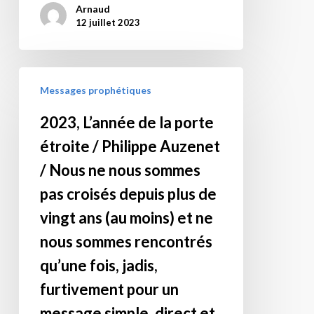
Arnaud
12 juillet 2023
2023,
Messages prophétiques
L’année
de
2023, L’année de la porte
la
étroite / Philippe Auzenet
porte
étroite
/ Nous ne nous sommes
/
pas croisés depuis plus de
Philippe
vingt ans (au moins) et ne
Auzenet
nous sommes rencontrés
/
Nous
qu’une fois, jadis,
ne
furtivement pour un
nous
message simple, direct et
sommes