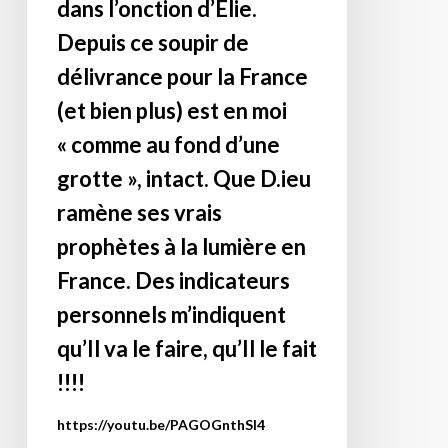
dans l’onction d’Elie.
bombardements
où
sataniques
Depuis ce soupir de
russes
j’avais
qui
d’ampleur,
publié
planent
délivrance pour la France
des
en
sur
(et bien plus) est en moi
morts
des
l’humanité.
« comme au fond d’une
à
combats
Par
Kiev.
atroces
conséquent
grotte », intact. Que D.ieu
Ces
contre
je
ramène ses vrais
frappes
Jézabel
prends
prophètes à la lumière en
interviennent
et
au
après
l’esprit
sérieux
France. Des indicateurs
la
religieux
ce
personnels m’indiquent
destruction
mon
message
qu’Il va le faire, qu’Il le fait
partielle
premier
de
du
livre
!!!!
« Pleins
pont
dicté
feux
https://youtu.be/PAGOGnthSl4
reliant
d’En
sur