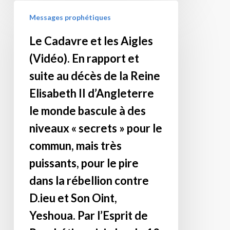
?
Le
Messages prophétiques
Je
Cadavre
vais
et
Le Cadavre et les Aigles
enregistrer
les
(Vidéo). En rapport et
et
Aigles
publier
(Vidéo).
suite au décès de la Reine
une
En
Elisabeth II d’Angleterre
vidéo,
rapport
le monde bascule à des
qui
et
niveaux « secrets » pour le
est
suite
à
au
commun, mais très
la
décès
puissants, pour le pire
fois
de
dans la rébellion contre
un
la
avertissement
Reine
D.ieu et Son Oint,
pour
Elisabeth
Yeshoua. Par l’Esprit de
l’Europe
II