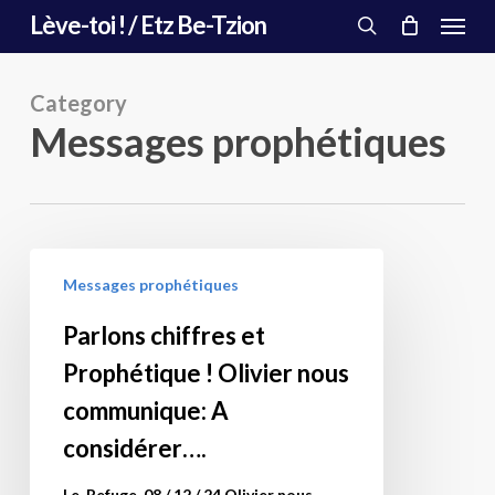
Menu
Skip
Lève-toi ! / Etz Be-Tzion
to
search
main
content
Category
Messages prophétiques
Parlons
Messages prophétiques
chiffres
et
Parlons chiffres et
Prophétique
Prophétique ! Olivier nous
!
Olivier
communique: A
nous
considérer….
communique:
A
Le Refuge, 08 / 12 / 24 Olivier nous