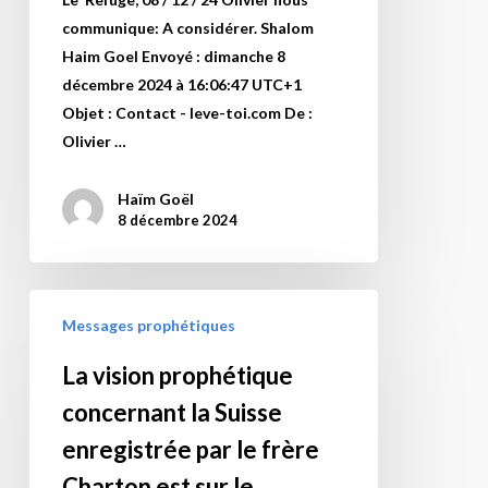
considérer….
communique: A considérer. Shalom
Haim Goel Envoyé : dimanche 8
décembre 2024 à 16:06:47 UTC+1
Objet : Contact - leve-toi.com De :
Olivier …
Haïm Goël
8 décembre 2024
La
Messages prophétiques
vision
prophétique
La vision prophétique
concernant
concernant la Suisse
la
Suisse
enregistrée par le frère
enregistrée
Charton est sur le