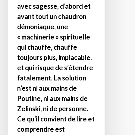
même
10/10/2022
Ukraine
avec sagesse, d’abord et
un
Jérusalem.
est,
avant tout un chaudron
signal
Diffusez
discernons-
!
démoniaque, une
ce
le
Que
message
« machinerie » spirituelle
avec
ceux
autour
sagesse,
qui chauffe, chauffe
qui
de
d’abord
toujours plus, implacable,
ont
vous
et
des
!
et qui risque de s’étendre
avant
oreilles
tout
fatalement. La solution
spirituelles
un
n’est ni aux mains de
entendent
chaudron
ce
Poutine, ni aux mains de
démoniaque,
que
une
Zelinski, ni de personne.
D.ieu
« machinerie »
Ce qu’il convient de lire et
dit
spirituelle
par
comprendre est
qui
l’un