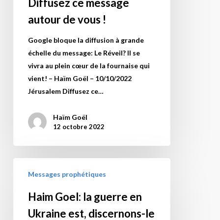
Diffusez ce message
vie.
se
autour de vous !
Mais
vivra
ceux
au
Google bloque la diffusion à grande
qui
plein
échelle du message: Le Réveil? Il se
suivent
cœur
vivra au plein cœur de la fournaise qui
nos
de
vient! – Haïm Goël – 10/10/2022
messages
la
Jérusalem Diffusez ce…
auront
fournaise
un
qui
Haïm Goël
choc,
vient! »
12 octobre 2022
tant
–
de
Publié
similitudes
par
Haim
!
Haïm
Messages prophétiques
Goel:
Un
Goël
la
Haim Goel: la guerre en
signe
–
guerre
et
le
Ukraine est, discernons-le
en