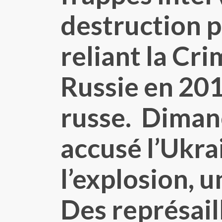
destruction p
reliant la Cr
Russie en 2014
russe. Diman
accusé l’Ukra
l’explosion, u
Des représail