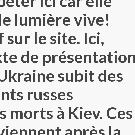
péter ici car elle
de lumière vive!
sur le site. Ici,
xte de présentatio
’Ukraine subit des
ts russes
s morts à Kiev. Ces
viennent après la