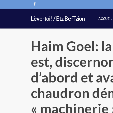
Skip
FACEBOOK
to
main
Lève-toi ! / Etz Be-Tzion
ACCUEIL
content
Haim Goel: la
est, discerno
d’abord et av
chaudron dé
« machinerie »