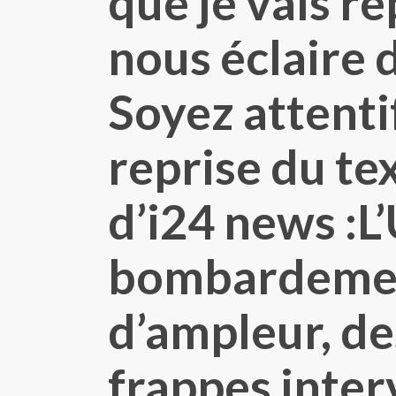
que je vais ré
nous éclaire 
Soyez attentif 
reprise du te
d’i24 news :L
bombardemen
d’ampleur, de
frappes inter