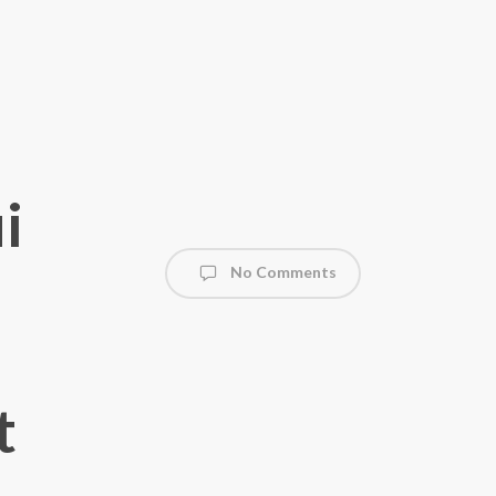
i
No Comments
t