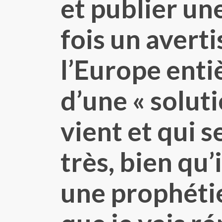
et publier une
fois un avert
l’Europe enti
d’une « solut
vient et qui 
très, bien qu’
une prophéti