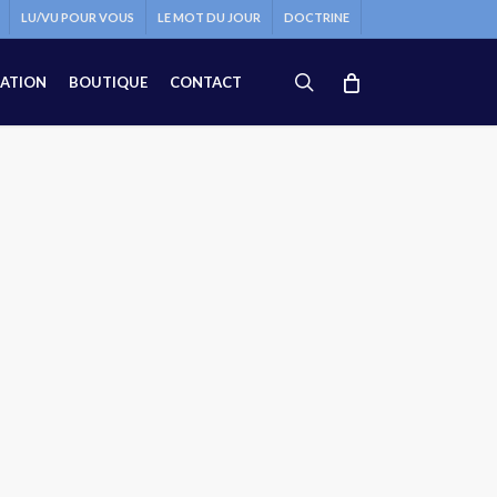
LU/VU POUR VOUS
LE MOT DU JOUR
DOCTRINE
search
ATION
BOUTIQUE
CONTACT