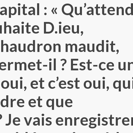
pital : « Qu’atten
uhaite D.ieu,
chaudron maudit,
ermet-il ? Est-ce u
oui, et c’est oui, qu
dre et que
Je vais enregistre