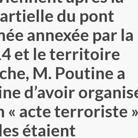
artielle du pont
imée annexée par la
 et le territoire
che, M. Poutine a
ine d’avoir organis
n « acte terroriste »
les étaient