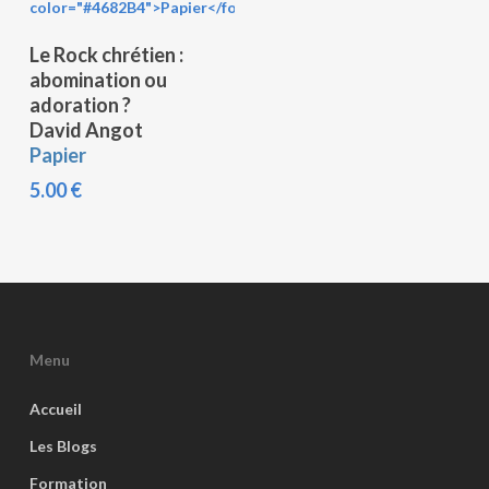
Ajouter Au Panier
Le Rock chrétien :
abomination ou
adoration ?
David Angot
Papier
5.00
€
Menu
Accueil
Les Blogs
Formation