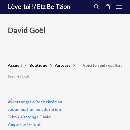
Menu
Skip
Lève-toi ! / Etz Be-Tzion
to
search
main
content
David Goël
Accueil
Boutique
Auteurs
Voici le seul résultat
David Goël