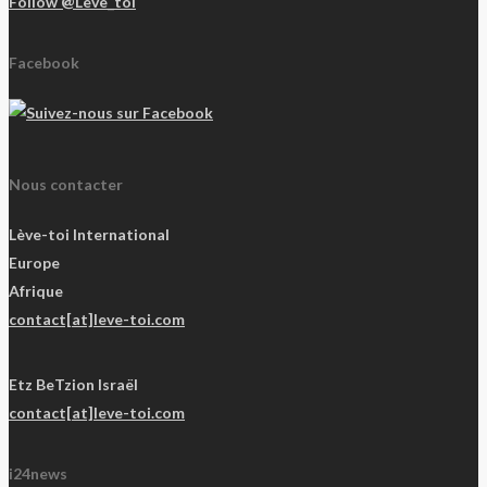
Follow @Leve_toi
Facebook
Nous contacter
Lève-toi International
Europe
Afrique
contact[at]leve-toi.com
Etz BeTzion Israël
contact[at]leve-toi.com
i24news