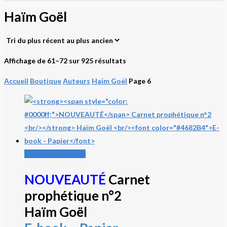
Haïm Goël
Trié
Affichage de 61–72 sur 925 résultats
du
Accueil
Boutique
Auteurs
Haïm Goël
Page 6
plus
récent
au
plus
ancien
Ce
Choix des options
produit
NOUVEAUTÉ
Carnet
a
prophétique n°2
plusieurs
variations.
Haïm Goël
Les