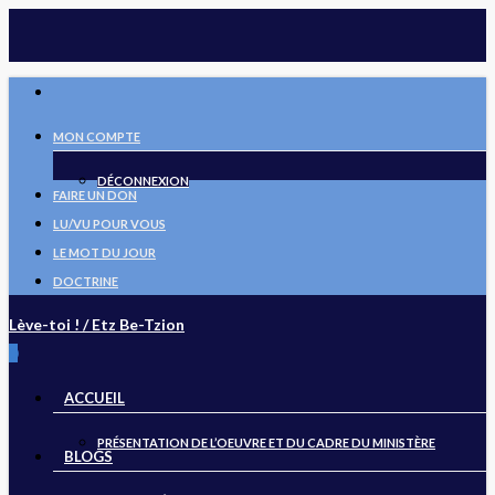
Skip
to
main
FACEBOOK
content
MON COMPTE
DÉCONNEXION
FAIRE UN DON
LU/VU POUR VOUS
LE MOT DU JOUR
DOCTRINE
Lève-toi ! / Etz Be-Tzion
search
0
Menu
ACCUEIL
PRÉSENTATION DE L’OEUVRE ET DU CADRE DU MINISTÈRE
BLOGS