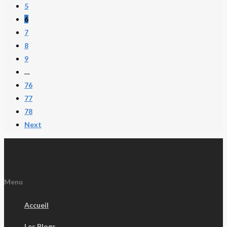
5
6
7
8
9
…
76
77
78
Next
Menu
Accueil
Les Blogs