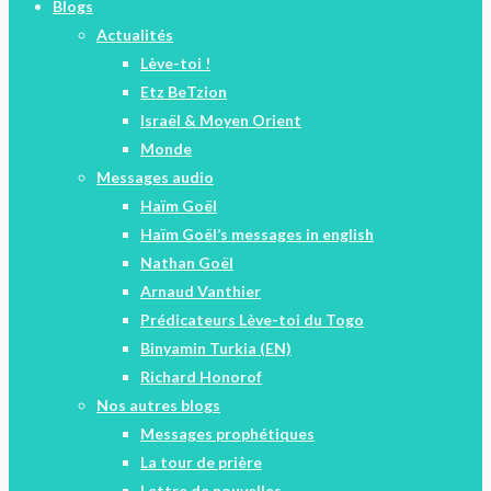
Blogs
Actualités
Lève-toi !
Etz BeTzion
Israël & Moyen Orient
Monde
Messages audio
Haïm Goël
Haïm Goël’s messages in english
Nathan Goël
Arnaud Vanthier
Prédicateurs Lève-toi du Togo
Binyamin Turkia (EN)
Richard Honorof
Nos autres blogs
Messages prophétiques
La tour de prière
Lettre de nouvelles