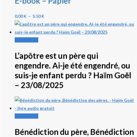
E-book – Papier
options
peuvent
Plage
0.00
€
–
5.50
€
être
de
choisies
prix :
sur
0.00 €
Lire la suite
la
à
page
L’apôtre est un père qui
5.50 €
du
engendre. Ai-je été engendré, ou
produit
suis-je enfant perdu ? Haïm Goël
– 23/08/2025
Lire la suite
Bénédiction du père, Bénédiction