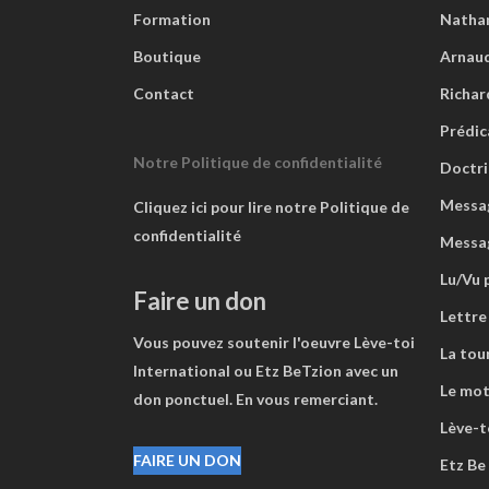
Formation
Natha
Boutique
Arnaud
Contact
Richar
Prédic
Notre Politique de confidentialité
Doctri
Messag
Cliquez ici pour lire notre Politique de
confidentialité
Messa
Lu/Vu 
Faire un don
Lettre
Vous pouvez soutenir l'oeuvre Lève-toi
La tou
International ou Etz BeTzion avec un
Le mot
don ponctuel. En vous remerciant.
Lève-to
FAIRE UN DON
Etz Be