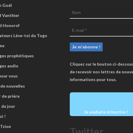
n Goël
 Vanthier
d Honorof
ateurs Lève-toi du Togo
ne
es prophétiques
Cliquez sur le bouton ci-dessous
ges audio
de recevoir nos lettres de nouve
pour vous
informations pour tous.
 de nouvelles
r de prière
 du jour
Je souhaite m’inscrire !
i !
 Tzion
Twitter