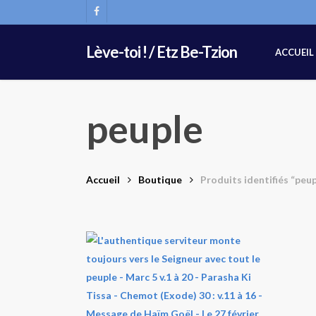
Skip
FACEBOOK
to
main
Lève-toi ! / Etz Be-Tzion
ACCUEIL
content
peuple
Accueil
Boutique
Produits identifiés “peup