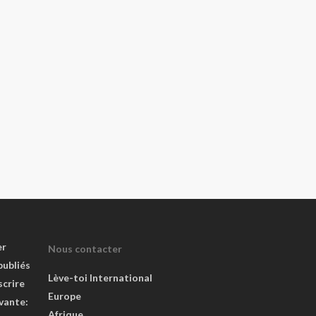
er
Nous contacter
publiés
Lève-toi International
scrire
Europe
ivante:
Afrique