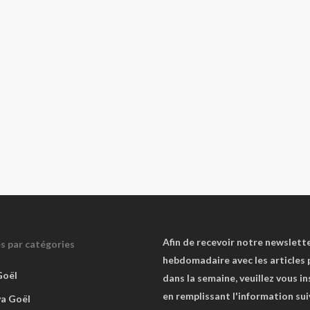
Afin de recevoir notre newslett
es par catégories
hebdomadaire avec les articles 
Goël
dans la semaine, veuillez vous in
en remplissant l'information su
va Goël