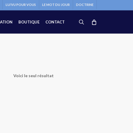
LU/VU POUR VOUS
LE MOT DU JOUR
DOCTRINE
search
ATION
BOUTIQUE
CONTACT
Voici le seul résultat