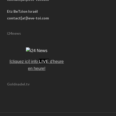
Etz BeTzion Israël
contact[at]leve-toi.com
i24news
LIVE
[cliquez ici] info
d'heure
en heure!
Goldnadel.tv