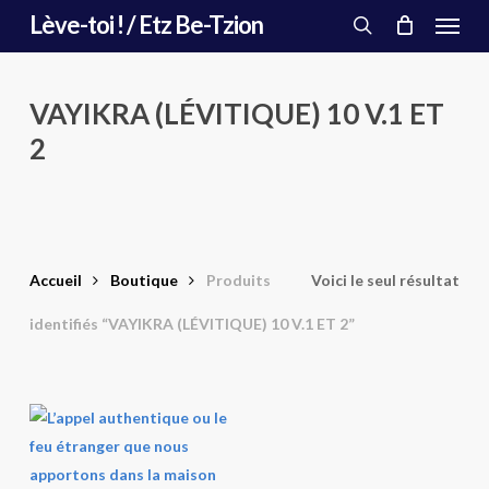
Menu
Skip
Lève-toi ! / Etz Be-Tzion
to
search
main
content
VAYIKRA (LÉVITIQUE) 10 V.1 ET
2
Accueil
Boutique
Produits
Voici le seul résultat
identifiés “VAYIKRA (LÉVITIQUE) 10 V.1 ET 2”