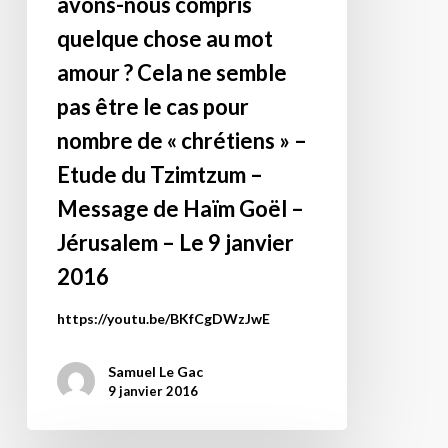
avons-nous compris
Haïm
nature
quelque chose au mot
Goël
profonde,
amour ? Cela ne semble
–
et
Jérusalem
avons-
pas être le cas pour
–
nous
nombre de « chrétiens » –
Le
compris
Etude du Tzimtzum –
13
quelque
février
chose
Message de Haïm Goël –
2016.
au
Jérusalem – Le 9 janvier
mot
2016
amour
?
https://youtu.be/BKfCgDWzJwE
Cela
ne
Samuel Le Gac
semble
9 janvier 2016
pas
être