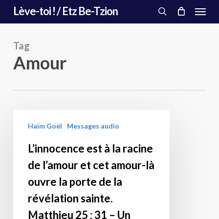
Menu
Skip
Lève-toi ! / Etz Be-Tzion
to
search
main
content
Tag
Amour
L’innocence
Haïm Goël
Messages audio
est
à
L’innocence est à la racine
la
de l’amour et cet amour-là
racine
de
ouvre la porte de la
l’amour
révélation sainte.
et
Matthieu 25 : 31 – Un
cet