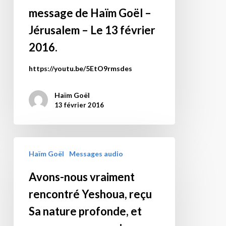
message de Haïm Goël –
amour-
là
Jérusalem – Le 13 février
ouvre
2016.
la
porte
https://youtu.be/5EtO9rmsdes
de
la
Haïm Goël
révélation
13 février 2016
sainte.
Matthieu
25
Avons-
Haïm Goël
Messages audio
:
nous
31
vraiment
Avons-nous vraiment
–
rencontré
rencontré Yeshoua, reçu
Un
Yeshoua,
message
reçu
Sa nature profonde, et
de
Sa