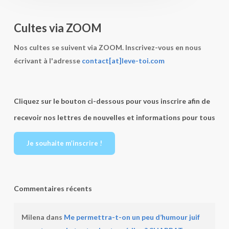
–
–
Le
Samedi
Cultes via ZOOM
9
25
janvier
avril
Nos cultes se suivent via ZOOM. Inscrivez-vous en nous
2016
2015
écrivant à l'adresse
contact[at]leve-toi.com
Cliquez sur le bouton ci-dessous pour vous inscrire afin de
recevoir nos lettres de nouvelles et informations pour tous
Je souhaite m’inscrire !
Commentaires récents
Milena
dans
Me permettra-t-on un peu d’humour juif