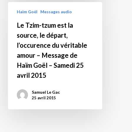
le
Le
cas
Haïm Goël
Messages audio
Tzim-
pour
tzum
Le Tzim-tzum est la
nombre
est
source, le départ,
de
la
« chrétiens »
source,
l’occurence du véritable
–
le
amour – Message de
Etude
départ,
Haïm Goël – Samedi 25
du
l’occurence
Tzimtzum
avril 2015
du
–
véritable
Message
amour
Samuel Le Gac
de
–
25 avril 2015
Haïm
Message
Goël
de
–
Haïm
Jérusalem
Goël