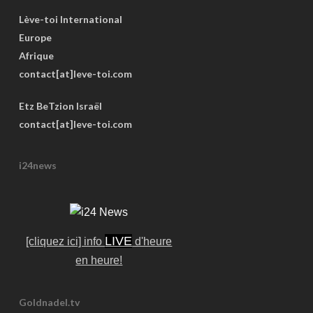
Lève-toi International
Europe
Afrique
contact[at]leve-toi.com
Etz BeTzion Israël
contact[at]leve-toi.com
i24news
LIVE
[cliquez ici] info
d'heure
en heure!
Goldnadel.tv