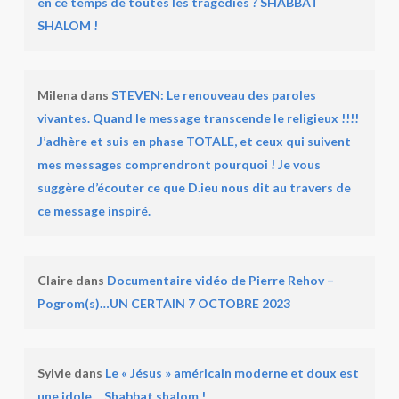
en ce temps de toutes les tragédies ? SHABBAT
SHALOM !
Milena
dans
STEVEN: Le renouveau des paroles
vivantes. Quand le message transcende le religieux !!!!
J’adhère et suis en phase TOTALE, et ceux qui suivent
mes messages comprendront pourquoi ! Je vous
suggère d’écouter ce que D.ieu nous dit au travers de
ce message inspiré.
Claire
dans
Documentaire vidéo de Pierre Rehov –
Pogrom(s)…UN CERTAIN 7 OCTOBRE 2023
Sylvie
dans
Le « Jésus » américain moderne et doux est
une idole….Shabbat shalom !