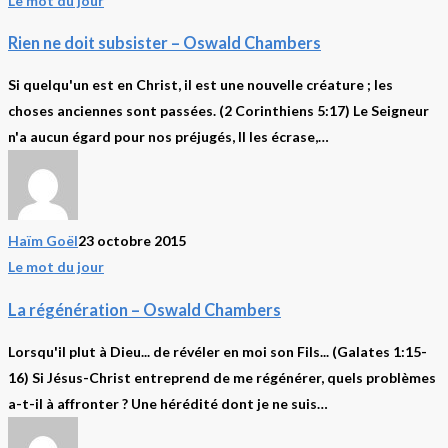
Le mot du jour
ne
Rien ne doit subsister – Oswald Chambers
doit
subsister
Si quelqu'un est en Christ, il est une nouvelle créature ; les
–
choses anciennes sont passées. (2 Corinthiens 5:17) Le Seigneur
Oswald
n'a aucun égard pour nos préjugés, Il les écrase,…
Chambers
Haïm Goël
23 octobre 2015
La
Le mot du jour
régénération
La régénération – Oswald Chambers
–
Oswald
Lorsqu'il plut à Dieu... de révéler en moi son Fils... (Galates 1:15-
Chambers
16) Si Jésus-Christ entreprend de me régénérer, quels problèmes
a-t-il à affronter ? Une hérédité dont je ne suis…