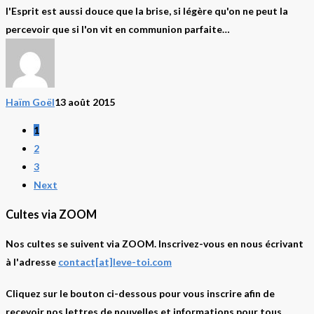
Oswald
l'Esprit est aussi douce que la brise, si légère qu'on ne peut la
Chambers
percevoir que si l'on vit en communion parfaite…
Haïm Goël
13 août 2015
1
2
3
Next
Cultes via ZOOM
Nos cultes se suivent via ZOOM. Inscrivez-vous en nous écrivant
à l'adresse
contact[at]leve-toi.com
Cliquez sur le bouton ci-dessous pour vous inscrire afin de
recevoir nos lettres de nouvelles et informations pour tous