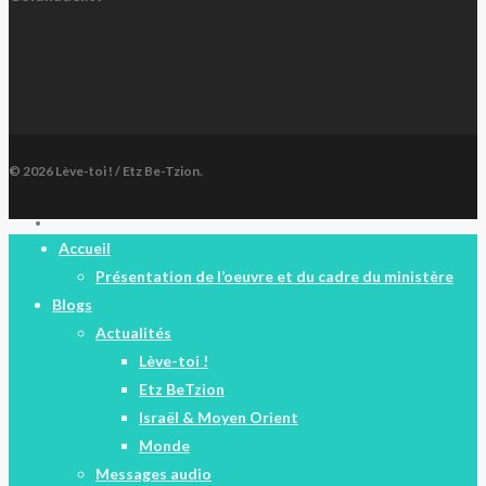
© 2026 Lève-toi ! / Etz Be-Tzion.
facebook
Close
Accueil
Menu
Présentation de l’oeuvre et du cadre du ministère
Blogs
Actualités
Lève-toi !
Etz BeTzion
Israël & Moyen Orient
Monde
Messages audio