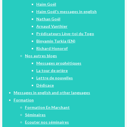
Haïm Goël
Haïm Goël’s messages in english
Nathan Goël
Arnaud Vanthier
Prédicateurs Lève-toi du Togo
Binyamin Turkia (EN)
Richard Honorof
Nos autres blogs
Messages prophétiques
La tour de prière
Lettre de nouvelles
Dédicace
Messages in english and other languages
Formation
Formation En Marchant
Séminaires
Ecouter nos séminaires