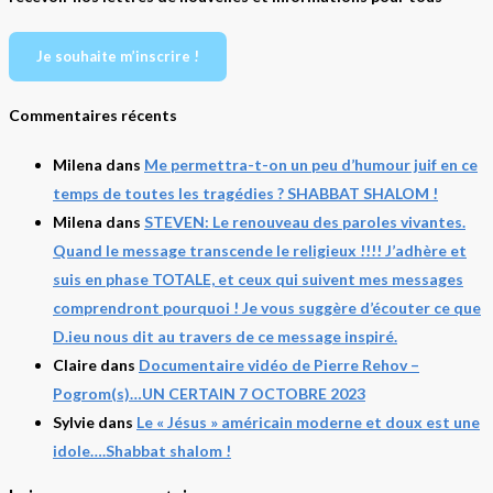
Je souhaite m’inscrire !
Commentaires récents
Milena
dans
Me permettra-t-on un peu d’humour juif en ce
temps de toutes les tragédies ? SHABBAT SHALOM !
Milena
dans
STEVEN: Le renouveau des paroles vivantes.
Quand le message transcende le religieux !!!! J’adhère et
suis en phase TOTALE, et ceux qui suivent mes messages
comprendront pourquoi ! Je vous suggère d’écouter ce que
D.ieu nous dit au travers de ce message inspiré.
Claire
dans
Documentaire vidéo de Pierre Rehov –
Pogrom(s)…UN CERTAIN 7 OCTOBRE 2023
Sylvie
dans
Le « Jésus » américain moderne et doux est une
idole….Shabbat shalom !