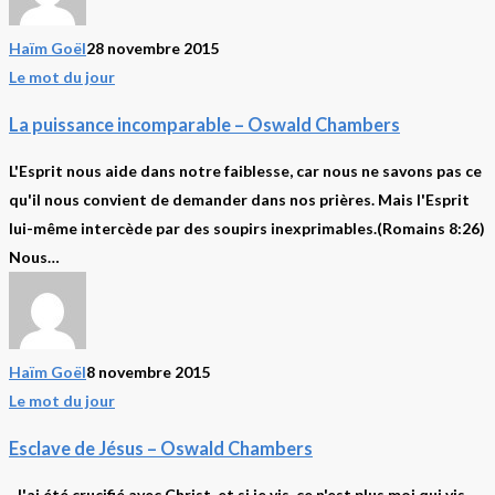
Haïm Goël
28 novembre 2015
La
Le mot du jour
puissance
La puissance incomparable – Oswald Chambers
incomparable
–
L'Esprit nous aide dans notre faiblesse, car nous ne savons pas ce
Oswald
qu'il nous convient de demander dans nos prières. Mais l'Esprit
Chambers
lui-même intercède par des soupirs inexprimables.(Romains 8:26)
Nous…
Haïm Goël
8 novembre 2015
Esclave
Le mot du jour
de
Esclave de Jésus – Oswald Chambers
Jésus
–
J'ai été crucifié avec Christ, et si je vis, ce n'est plus moi qui vis,