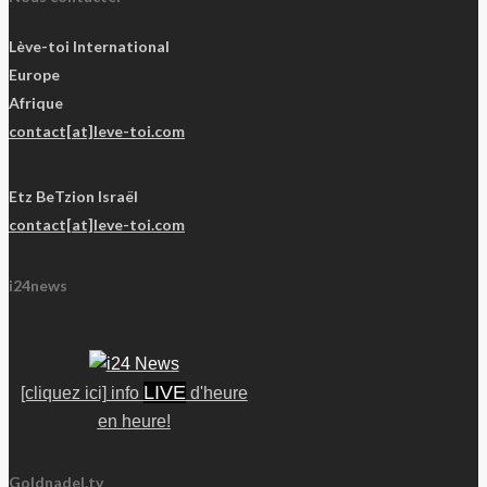
Lève-toi International
Europe
Afrique
contact[at]leve-toi.com
Etz BeTzion Israël
contact[at]leve-toi.com
i24news
LIVE
[cliquez ici] info
d'heure
en heure!
Goldnadel.tv