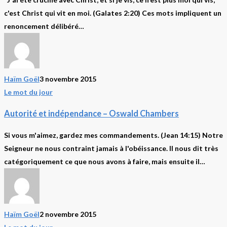
Oswald
c'est Christ qui vit en moi. (Galates 2:20) Ces mots impliquent un
Chambers
renoncement délibéré…
Haïm Goël
3 novembre 2015
Autorité
Le mot du jour
et
Autorité et indépendance – Oswald Chambers
indépendance
–
Si vous m'aimez, gardez mes commandements. (Jean 14:15) Notre
Oswald
Seigneur ne nous contraint jamais à l'obéissance. Il nous dit très
Chambers
catégoriquement ce que nous avons à faire, mais ensuite il…
Haïm Goël
2 novembre 2015
Rien