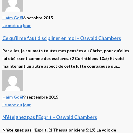
Haïm Goël
6 octobre 2015
Ce
Le mot du jour
qu’il
Ce qu’il me faut discipliner en moi – Oswald Chambers
me
faut
Par elles, je soumets toutes mes pensées au Christ, pour qu'elles
discipliner
lui obéissent comme des esclaves. (2 Corinthiens 10:5) Et voici
en
maintenant un autre aspect de cette lutte courageuse qui…
moi
–
Oswald
Chambers
Haïm Goël
9 septembre 2015
N’éteignez
Le mot du jour
pas
N’éteignez pas l’Esprit – Oswald Chambers
l’Esprit
–
N'éteignez pas l'Esprit. (1 Thessaloniciens 5:19) La voix de