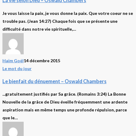
La vie selon Dieu – Oswald Chambers
selon
Dieu
Je vous laisse la paix, je vous donne la paix. Que votre coeur ne se
–
trouble pas. (Jean 14:27) Chaque fois que se présente une
Oswald
difficulté dans notre vie spirituelle,…
Chambers
Haïm Goël
14 décembre 2015
Le
Le mot du jour
bienfait
Le bienfait du dénuement – Oswald Chambers
du
dénuement
...gratuitement justifiés par Sa grâce. (Romains 3:24) La Bonne
–
Nouvelle de la grâce de Dieu éveille fréquemment une ardente
Oswald
aspiration mais en même temps une profonde répulsion, parce
Chambers
que le…