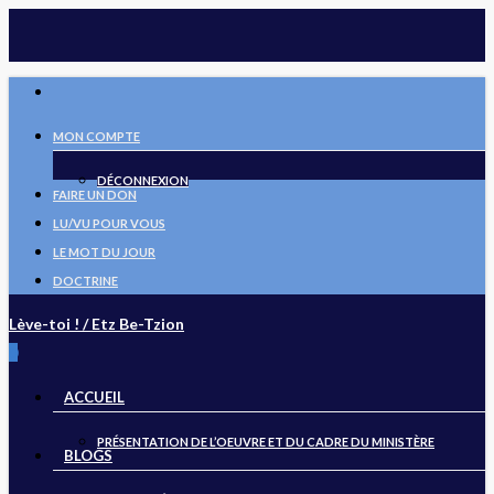
Skip
to
main
FACEBOOK
content
MON COMPTE
DÉCONNEXION
FAIRE UN DON
LU/VU POUR VOUS
LE MOT DU JOUR
DOCTRINE
Lève-toi ! / Etz Be-Tzion
search
0
Menu
ACCUEIL
PRÉSENTATION DE L’OEUVRE ET DU CADRE DU MINISTÈRE
BLOGS