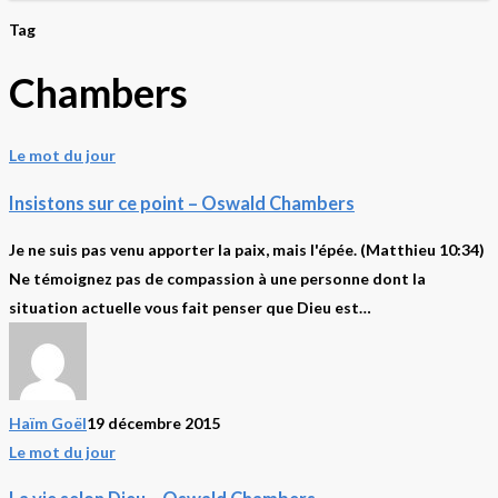
Tag
Chambers
Insistons
Le mot du jour
sur
Insistons sur ce point – Oswald Chambers
ce
point
Je ne suis pas venu apporter la paix, mais l'épée. (Matthieu 10:34)
–
Ne témoignez pas de compassion à une personne dont la
Oswald
situation actuelle vous fait penser que Dieu est…
Chambers
Haïm Goël
19 décembre 2015
La
Le mot du jour
vie