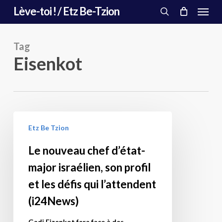
Menu
Skip
Lève-toi ! / Etz Be-Tzion
to
search
main
content
Tag
Eisenkot
Le
Etz Be Tzion
nouveau
chef
Le nouveau chef d’état-
d’état-
major israélien, son profil
major
israélien,
et les défis qui l’attendent
son
(i24News)
profil
et
Gadi Eizenkot fera face à des