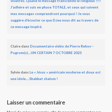
vivantes. Quand le message transcende le religieux !!!!
J’adhère et suis en phase TOTALE, et ceux qui suivent
mes messages comprendront pourquoi ! Je vous
suggère d’écouter ce que D.ieu nous dit au travers de
ce message inspiré.
Claire
dans
Documentaire vidéo de Pierre Rehov –
Pogrom(s)…UN CERTAIN 7 OCTOBRE 2023
Sylvie
dans
Le « Jésus » américain moderne et doux est
une idole….Shabbat shalom !
Laisser un commentaire
Merci de
créer un compte
, afin de pouvoir commenter sur