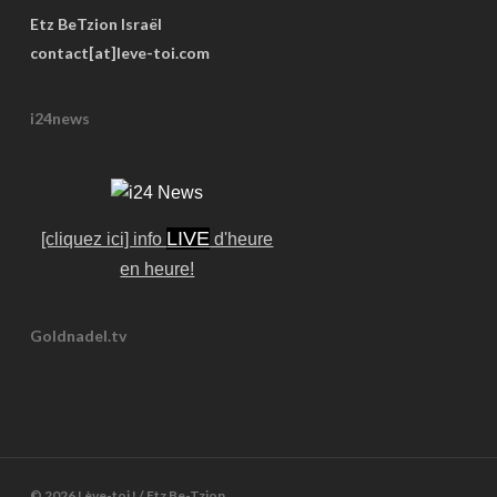
Etz BeTzion Israël
contact[at]leve-toi.com
i24news
LIVE
[cliquez ici] info
d'heure
en heure!
Goldnadel.tv
© 2026 Lève-toi ! / Etz Be-Tzion.