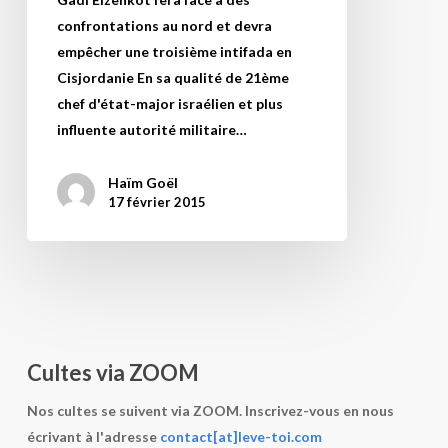
les
confrontations au nord et devra
défis
empêcher une troisième intifada en
qui
Cisjordanie En sa qualité de 21ème
l’attendent
chef d'état-major israélien et plus
(i24News)
influente autorité militaire…
Haïm Goël
17 février 2015
Cultes via ZOOM
Nos cultes se suivent via ZOOM. Inscrivez-vous en nous
écrivant à l'adresse
contact[at]leve-toi.com