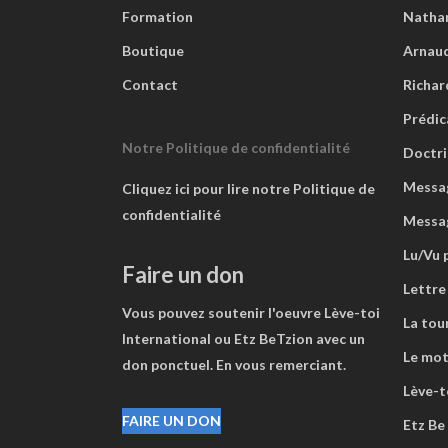
juif
Formation
Natha
de
Boutique
Arnaud
Yeshoua.
Contact
Richar
Prédic
Notre Politique de confidentialité
Doctri
Messag
Cliquez ici pour lire notre Politique de
confidentialité
Messa
Lu/Vu 
Faire un don
Lettre
Vous pouvez soutenir l'oeuvre Lève-toi
La tou
International ou Etz BeTzion avec un
Le mot
don ponctuel. En vous remerciant.
Lève-to
FAIRE UN DON
Etz Be