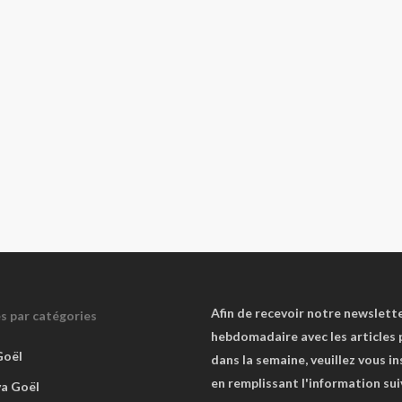
Afin de recevoir notre newslett
es par catégories
hebdomadaire avec les articles 
Goël
dans la semaine, veuillez vous in
en remplissant l'information su
va Goël