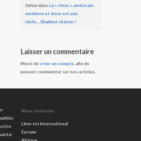
Sylvie
dans
Le « Jésus » américain
moderne et doux est une
idole….Shabbat shalom !
Laisser un commentaire
Merci de
créer un compte
, afin de
pouvoir commenter sur nos articles.
er
Nous contacter
publiés
Lève-toi International
scrire
Europe
ivante:
Afrique