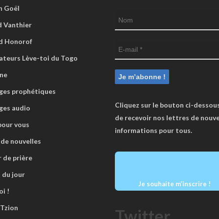
n Goël
 Vanthier
d Honorof
ateurs Lève-toi du Togo
ne
es prophétiques
Cliquez sur le bouton ci-dessous
ges audio
de recevoir nos lettres de nouve
pour vous
informations pour tous.
 de nouvelles
r de prière
 du jour
Je souhaite m’inscrire !
i !
 Tzion
Twitter