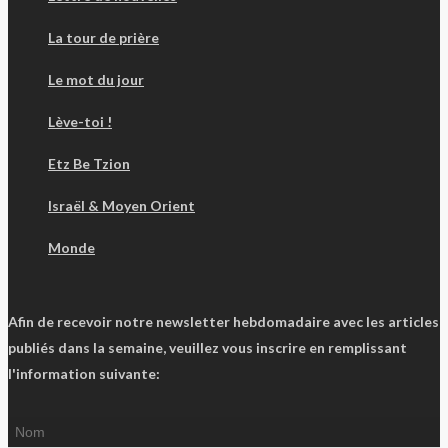
La tour de prière
Le mot du jour
Lève-toi !
Etz Be Tzion
Israël & Moyen Orient
Monde
Afin de recevoir notre newsletter hebdomadaire avec les articles
publiés dans la semaine, veuillez vous inscrire en remplissant
l'information suivante: