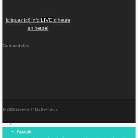
LIVE
[cliquez ici] info
d'heure
en heure!
Goldnadel.tv
© 2026 Lève-toi ! / Etz Be-Tzion.
facebook
Close
Accueil