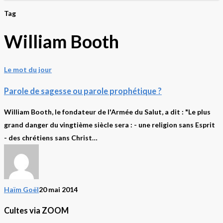
Tag
William Booth
Parole
Le mot du jour
de
Parole de sagesse ou parole prophétique ?
sagesse
ou
William Booth, le fondateur de l'Armée du Salut, a dit : "Le plus
parole
grand danger du vingtième siècle sera : - une religion sans Esprit
prophétique
- des chrétiens sans Christ…
?
Haïm Goël
20 mai 2014
Cultes via ZOOM