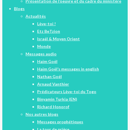
Menu
Présentation de l’oeuvre et du cadre du ministère
Blogs
Actualités
Lève-toi !
Etz BeTzion
Israël & Moyen Orient
Monde
Messages audio
Haïm Goël
Haïm Goël’s messages in english
Nathan Goël
Arnaud Vanthier
Prédicateurs Lève-toi du Togo
Binyamin Turkia (EN)
Richard Honorof
Nos autres blogs
Messages prophétiques
La tour de prière