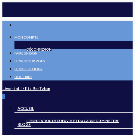
Skip
to
main
FACEBOOK
content
MON COMPTE
DÉCONNEXION
FAIRE UN DON
LU/VU POUR VOUS
LE MOT DU JOUR
DOCTRINE
Lève-toi ! / Etz Be-Tzion
search
0
Menu
ACCUEIL
PRÉSENTATION DE L’OEUVRE ET DU CADRE DU MINISTÈRE
BLOGS