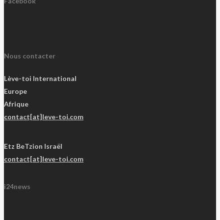
Facebook
Nous contacter
Lève-toi International
Europe
Afrique
contact[at]leve-toi.com
Etz BeTzion Israël
contact[at]leve-toi.com
i24news