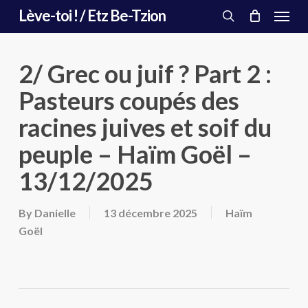
Menu
Skip
Lève-toi ! / Etz Be-Tzion
to
search
main
content
2/ Grec ou juif ? Part 2 :
Pasteurs coupés des
racines juives et soif du
peuple – Haïm Goël –
13/12/2025
By
Danielle
13 décembre 2025
Haïm
Goël