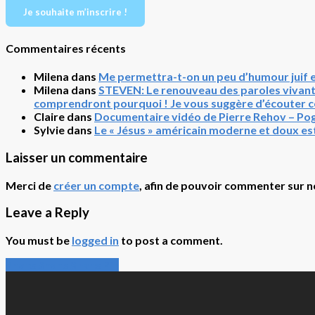
Je souhaite m’inscrire !
Commentaires récents
Milena
dans
Me permettra-t-on un peu d’humour juif 
Milena
dans
STEVEN: Le renouveau des paroles vivante
comprendront pourquoi ! Je vous suggère d’écouter ce 
Claire
dans
Documentaire vidéo de Pierre Rehov – 
Sylvie
dans
Le « Jésus » américain moderne et doux es
Laisser un commentaire
Merci de
créer un compte
, afin de pouvoir commenter sur no
Leave a Reply
You must be
logged in
to post a comment.
Share
Share
Share
Share
Pin