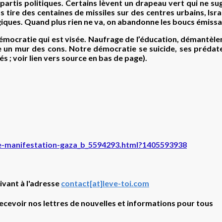
tis politiques. Certains lèvent un drapeau vert qui ne su
mas tire des centaines de missiles sur des centres urbains, Is
giques. Quand plus rien ne va, on abandonne les boucs émissa
émocratie qui est visée. Naufrage de l’éducation, démantèleme
 un mur des cons. Notre démocratie se suicide, ses prédateur
és ; voir lien vers source en bas de page).
sme-manifestation-gaza_b_5594293.html?1405593938
ivant à l'adresse
contact[at]leve-toi.com
recevoir nos lettres de nouvelles et informations pour tous