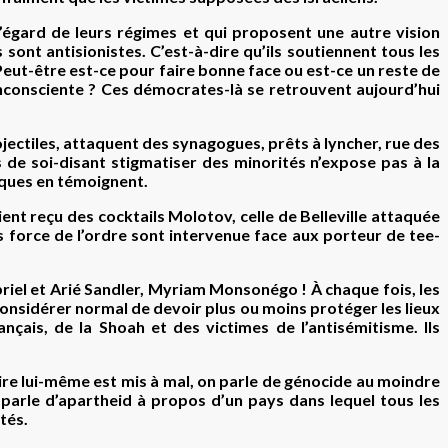
égard de leurs régimes et qui proposent une autre vision
ls sont antisionistes. C’est-à-dire qu’ils soutiennent tous les
Peut-être est-ce pour faire bonne face ou est-ce un reste de
 inconsciente ? Ces démocrates-là se retrouvent aujourd’hui
jectiles, attaquent des synagogues, prêts à lyncher, rue des
 de soi-disant stigmatiser des minorités n’expose pas à la
taques en témoignent.
t reçu des cocktails Molotov, celle de Belleville attaquée
es force de l’ordre sont intervenue face aux porteur de tee-
briel et Arié Sandler, Myriam Monsonégo ! À chaque fois, les
considérer normal de devoir plus ou moins protéger les lieux
çais, de la Shoah et des victimes de l’antisémitisme. Ils
aire lui-même est mis à mal, on parle de génocide au moindre
n parle d’apartheid à propos d’un pays dans lequel tous les
tés.