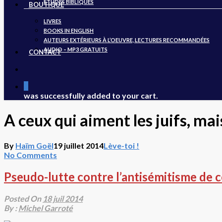
ÉTUDES BIBLIQUES
BOUTIQUE
LIVRES
BOOKS IN ENGLISH
AUTEURS EXTÉRIEURS À L’OEUVRE, LECTURES RECOMMANDÉES
AUDIO – MP3 GRATUITS
CONTACT
search
0
was successfully added to your cart.
A ceux qui aiment les juifs, ma
By
Haïm Goël
19 juillet 2014
Lève-toi !
No Comments
Pseudo-lutte contre l’antisémitisme de c
Posted On
18 juil 2014
By :
Michel Garroté