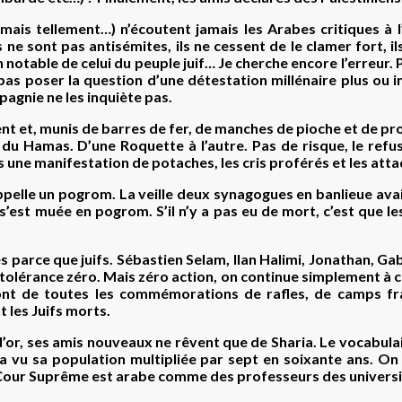
s tellement…) n’écoutent jamais les Arabes critiques à l’
Ils ne sont pas antisémites, ils ne cessent de le clamer fort, i
otable de celui du peuple juif… Je cherche encore l’erreur. 
l pas poser la question d’une détestation millénaire plus ou
agnie ne les inquiète pas.
t et, munis de barres de fer, de manches de pioche et de pro
du Hamas. D’une Roquette à l’autre. Pas de risque, le refus
pas une manifestation de potaches, les cris proférés et les at
elle un pogrom. La veille deux synagogues en banlieue avaien
 s’est muée en pogrom. S’il n’y a pas eu de mort, c’est que l
 parce que juifs. Sébastien Selam, Ilan Halimi, Jonathan, Ga
 tolérance zéro. Mais zéro action, on continue simplement à 
sont de toutes les commémorations de rafles, de camps fran
 les Juifs morts.
 d’or, ses amis nouveaux ne rêvent que de Sharia. Le vocabul
ui a vu sa population multipliée par sept en soixante ans. O
a Cour Suprême est arabe comme des professeurs des universi