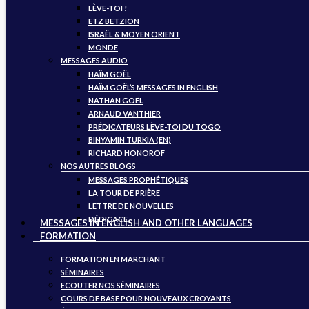
LÈVE-TOI !
ETZ BETZION
ISRAËL & MOYEN ORIENT
MONDE
MESSAGES AUDIO
HAÏM GOËL
HAÏM GOËL’S MESSAGES IN ENGLISH
NATHAN GOËL
ARNAUD VANTHIER
PRÉDICATEURS LÈVE-TOI DU TOGO
BINYAMIN TURKIA (EN)
RICHARD HONOROF
NOS AUTRES BLOGS
MESSAGES PROPHÉTIQUES
LA TOUR DE PRIÈRE
LETTRE DE NOUVELLES
DÉDICACE
MESSAGES IN ENGLISH AND OTHER LANGUAGES
FORMATION
FORMATION EN MARCHANT
SÉMINAIRES
ECOUTER NOS SÉMINAIRES
COURS DE BASE POUR NOUVEAUX CROYANTS