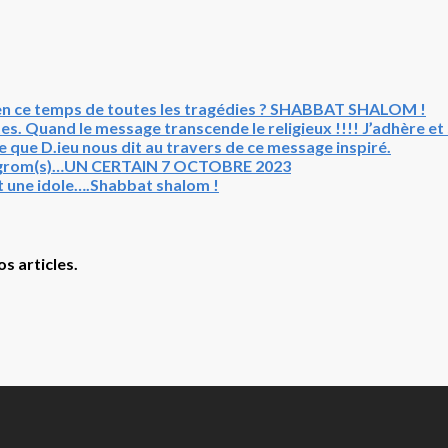
en ce temps de toutes les tragédies ? SHABBAT SHALOM !
s. Quand le message transcende le religieux !!!! J’adhère e
que D.ieu nous dit au travers de ce message inspiré.
Pogrom(s)…UN CERTAIN 7 OCTOBRE 2023
t une idole….Shabbat shalom !
s articles.