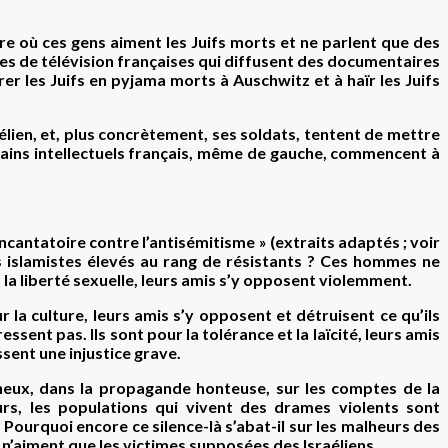
re où ces gens aiment les Juifs morts et ne parlent que des
es de télévision françaises qui diffusent des documentaires
urer les Juifs en pyjama morts à Auschwitz et à haïr les Juifs
raélien, et, plus concrètement, ses soldats, tentent de mettre
rtains intellectuels français, même de gauche, commencent à
e incantatoire contre l’antisémitisme » (extraits adaptés ; voir
s islamistes élevés au rang de résistants ? Ces hommes ne
t la liberté sexuelle, leurs amis s’y opposent violemment.
 la culture, leurs amis s’y opposent et détruisent ce qu’ils
ssent pas. Ils sont pour la tolérance et la laïcité, leurs amis
sent une injustice grave.
ineux, dans la propagande honteuse, sur les comptes de la
rs, les populations qui vivent des drames violents sont
 Pourquoi encore ce silence-là s’abat-il sur les malheurs des
 n’aiment que les victimes supposées des Israéliens.