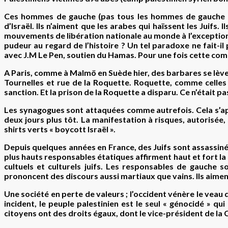
Ces hommes de gauche (pas tous les hommes de gauche mai
d’Israël. Ils n’aiment que les arabes qui haïssent les Juifs. 
mouvements de libération nationale au monde à l’exception n
pudeur au regard de l’histoire ? Un tel paradoxe ne fait-i
avec J.M Le Pen, soutien du Hamas. Pour une fois cette comp
A Paris, comme à Malmö en Suède hier, des barbares se lèven
Tournelles et rue de la Roquette. Roquette, comme celles 
sanction. Et la prison de la Roquette a disparu. Ce n’était 
Les synagogues sont attaquées comme autrefois. Cela s’app
deux jours plus tôt. La manifestation à risques, autorisée,
shirts verts « boycott Israël ».
Depuis quelques années en France, des Juifs sont assassinés
plus hauts responsables étatiques affirment haut et fort la
cultuels et culturels juifs. Les responsables de gauche 
prononcent des discours aussi martiaux que vains. Ils aiment
Une société en perte de valeurs ; l’occident vénère le veau
incident, le peuple palestinien est le seul « génocidé » q
citoyens ont des droits égaux, dont le vice-président de l