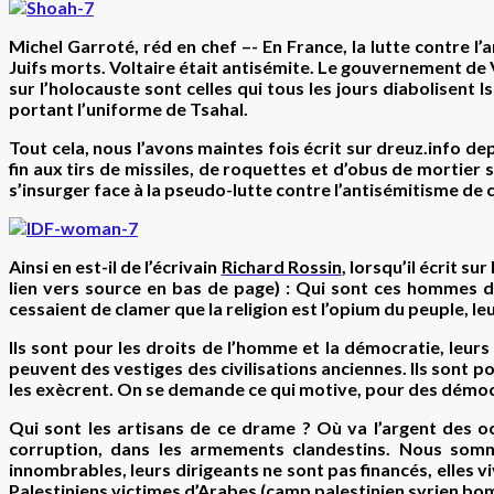
Michel Garroté, réd en chef
–- En France, la lutte contre 
Juifs morts. Voltaire était antisémite. Le gouvernement de
sur l’holocauste sont celles qui tous les jours diabolisent I
portant l’uniforme de Tsahal.
Tout cela, nous l’avons maintes fois écrit sur dreuz.info dep
fin aux tirs de missiles, de roquettes et d’obus de mortie
s’insurger face à la pseudo-lutte contre l’antisémitisme de 
Ainsi en est-il de l’écrivain
Richard Rossin
, lorsqu’il écrit su
lien vers source en bas de page) : Qui sont ces hommes d
cessaient de clamer que la religion est l’opium du peuple, le
Ils sont pour les droits de l’homme et la démocratie, leurs
peuvent des vestiges des civilisations anciennes. Ils sont pou
les exècrent. On se demande ce qui motive, pour des démocrat
Qui sont les artisans de ce drame ? Où va l’argent des o
corruption, dans les armements clandestins. Nous somme
innombrables, leurs dirigeants ne sont pas financés, elles v
Palestiniens victimes d’Arabes (camp palestinien syrien bom