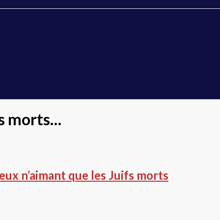
is morts…
eux n’aimant que les Juifs morts