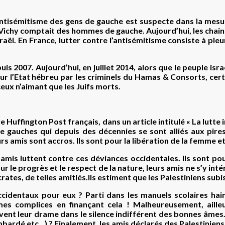
l’antisémitisme des gens de gauche est suspecte dans la mesu
 Vichy comptait des hommes de gauche. Aujourd’hui, les chain
sraël. En France, lutter contre l’antisémitisme consiste à ple
uis 2007. Aujourd’hui, en juillet 2014, alors que le peuple is
r sur l’Etat hébreu par les criminels du Hamas & Consorts, ce
ceux n’aimant que les Juifs morts.
r le Huffington Post français, dans un article intitulé « La lutt
e gauches qui depuis des décennies se sont alliés aux pire
urs amis sont accros. Ils sont pour la libération de la femme e
 amis luttent contre ces déviances occidentales. Ils sont pour
r le progrès et le respect de la nature, leurs amis ne s’y intére
es, de telles amitiés.Ils estiment que les Palestiniens subis
ccidentaux pour eux ? Parti dans les manuels scolaires ha
s complices en finançant cela ! Malheureusement, ailleu
ivent leur drame dans le silence indifférent des bonnes âmes.
bardé etc…) ? Finalement, les amis déclarés des Palestiniens