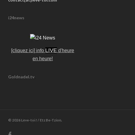
i24news
LIVE
[cliquez ici] info
d'heure
en heure!
Goldnadel.tv
© 2026 Lève-toi ! / Etz Be-Tzion.
facebook