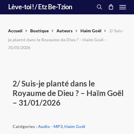
Menu
Skip
Lève-toi ! / Etz Be-Tzion
to
search
main
content
Accueil
Boutique
Auteurs
Haïm Goël
2/ Suis-
je planté dans le Royaume de Dieu ? – Haïm Goël –
31/01/2026
2/ Suis-je planté dans le
Royaume de Dieu ? – Haïm Goël
– 31/01/2026
Catégories :
Audio - MP3
,
Haïm Goël