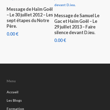
Ajouter Au Panier
Message de Haïm Goël
Ajouter Au Panier
– Le 30 juillet 2012 – Les
Message de Samuel Le
sept étapes du Notre
Gac et Haïm Goël – Le
Père.
29 juillet 2013 – Faire
silence devant D.ieu.
0.00
€
0.00
€
Menu
Accueil
Les Blogs
Formation