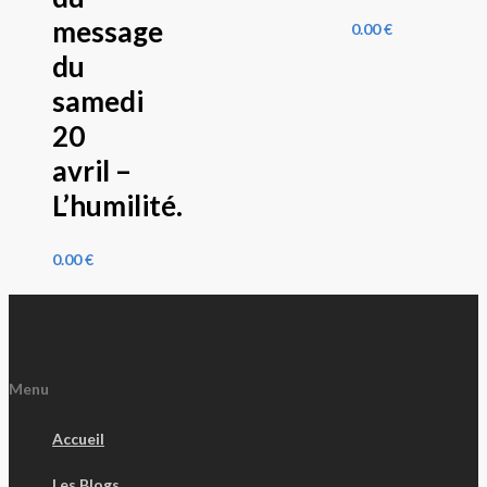
message
0.00
€
du
samedi
20
avril –
L’humilité.
0.00
€
Menu
Accueil
Les Blogs