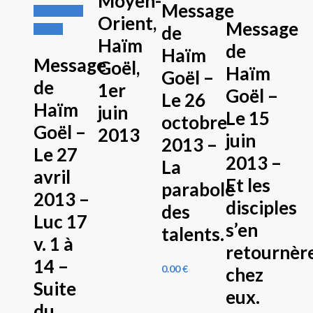
Moyen-
Message
Ajouter au
Orient,
Message
de
panier
Haïm
de
Haïm
Message
Goël,
Haïm
Goël –
de
1er
Goël –
Le 26
Haïm
juin
Le 15
octobre
Goël –
2013
juin
2013 –
Le 27
2013 –
La
avril
Et les
parabole
2013 –
disciples
des
Luc 17
s’en
talents.
v. 1 à
retournèr
14 –
0.00
€
chez
Suite
eux.
du