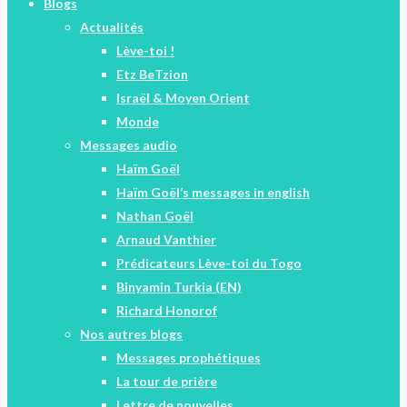
Blogs
Actualités
Lève-toi !
Etz BeTzion
Israël & Moyen Orient
Monde
Messages audio
Haïm Goël
Haïm Goël’s messages in english
Nathan Goël
Arnaud Vanthier
Prédicateurs Lève-toi du Togo
Binyamin Turkia (EN)
Richard Honorof
Nos autres blogs
Messages prophétiques
La tour de prière
Lettre de nouvelles