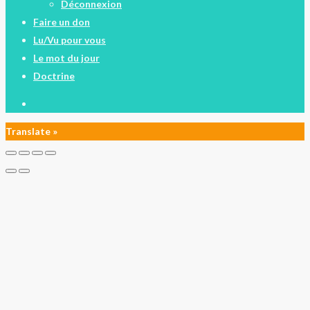
Déconnexion
Faire un don
Lu/Vu pour vous
Le mot du jour
Doctrine
facebook
Translate »