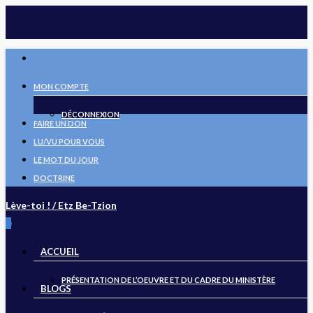
Skip
to
main
FACEBOOK
content
MON COMPTE
DÉCONNEXION
FAIRE UN DON
LU/VU POUR VOUS
LE MOT DU JOUR
DOCTRINE
Lève-toi ! / Etz Be-Tzion
search
0
Menu
ACCUEIL
PRÉSENTATION DE L’OEUVRE ET DU CADRE DU MINISTÈRE
BLOGS