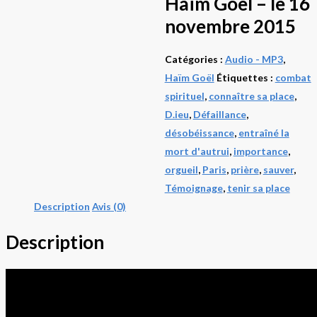
Haïm Goël – le 16
novembre 2015
Catégories :
Audio - MP3
,
Haïm Goël
Étiquettes :
combat
spirituel
,
connaître sa place
,
D.ieu
,
Défaillance
,
désobéissance
,
entraîné la
mort d'autrui
,
importance
,
orgueil
,
Paris
,
prière
,
sauver
,
Témoignage
,
tenir sa place
Description
Avis (0)
Description