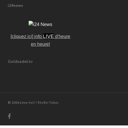
i24news
LIVE
[cliquez ici] info
d'heure
en heure!
Goldnadel.tv
© 2026 Lève-toi ! / Etz Be-Tzion.
facebook