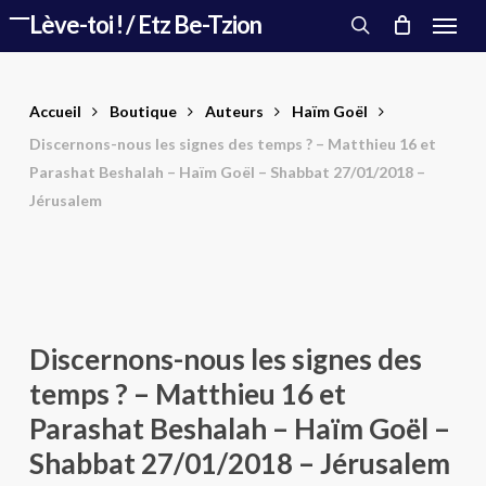
Menu
Skip
Lève-toi ! / Etz Be-Tzion
to
search
main
content
Accueil
Boutique
Auteurs
Haïm Goël
Discernons-nous les signes des temps ? – Matthieu 16 et
Parashat Beshalah – Haïm Goël – Shabbat 27/01/2018 –
Jérusalem
Discernons-nous les signes des
temps ? – Matthieu 16 et
Parashat Beshalah – Haïm Goël –
Shabbat 27/01/2018 – Jérusalem