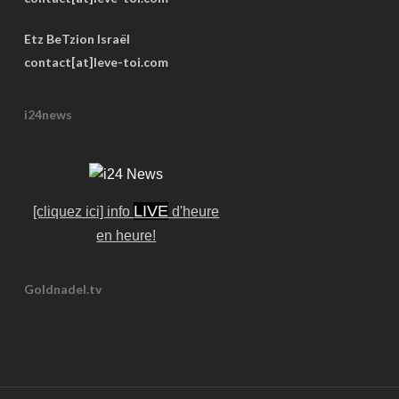
Etz BeTzion Israël
contact[at]leve-toi.com
i24news
LIVE
[cliquez ici] info
d'heure
en heure!
Goldnadel.tv