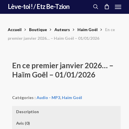
Menu
Skip
Lève-toi ! / Etz Be-Tzion
to
search
main
content
Accueil
Boutique
Auteurs
Haïm Goël
En ce
premier janvier 2026… – Haïm Goël – 01/01/2026
En ce premier janvier 2026… –
Haïm Goël – 01/01/2026
Catégories :
Audio - MP3
,
Haïm Goël
Description
Avis (0)