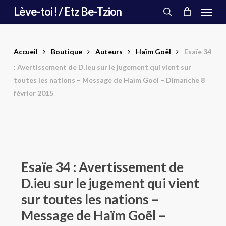
Menu
Skip
Lève-toi ! / Etz Be-Tzion
to
search
main
content
Accueil
Boutique
Auteurs
Haïm Goël
Esaïe 34
: Avertissement de D.ieu sur le jugement qui vient sur
toutes les nations – Message de Haïm Goël – Dimanche 8
février 2015
Esaïe 34 : Avertissement de
D.ieu sur le jugement qui vient
sur toutes les nations –
Message de Haïm Goël –