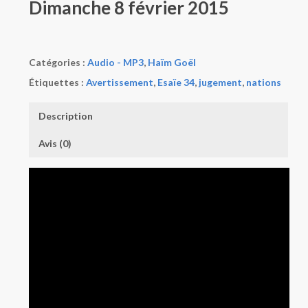
Dimanche 8 février 2015
Catégories :
Audio - MP3
,
Haïm Goël
Étiquettes :
Avertissement
,
Esaïe 34
,
jugement
,
nations
Description
Avis (0)