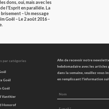
les dons, oui, mais avec les
 de l’Esprit en parallèle. La
 le brisement – Un message
ïm Goël – Le 2 août 2016 –
e.
Afin de recevoir notre newslett
es par catégories
hebdomadaire avec les articles 
Goël
dans la semaine, veuillez vous in
en remplissant l'information su
va Goël
n Goël
 Vanthier
d Honorof