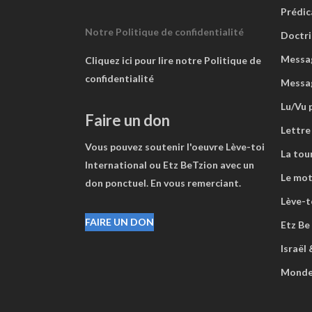
Prédic
Notre Politique de confidentialité
Doctri
Messag
Cliquez ici pour lire notre Politique de
confidentialité
Messa
Lu/Vu 
Faire un don
Lettre
Vous pouvez soutenir l'oeuvre Lève-toi
La tou
International ou Etz BeTzion avec un
Le mot
don ponctuel. En vous remerciant.
Lève-to
FAIRE UN DON
Etz Be
Israël
Mond