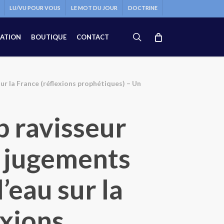
LU/VU POUR VOUS
LE MOT DU JOUR
DOCTRINE
search
ATION
BOUTIQUE
CONTACT
sur la France (réflexions prophétiques) – Un
p ravisseur
es jugements
l’eau sur la
exions