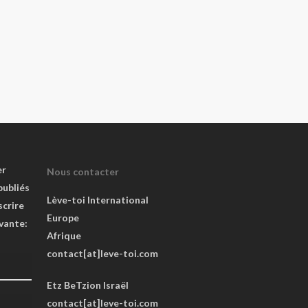
er
Nous contacter
publiés
Lève-toi International
scrire
Europe
ivante:
Afrique
contact[at]leve-toi.com
Etz BeTzion Israël
contact[at]leve-toi.com