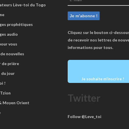
ateurs Lève-toi du Togo
ne
es prophétiques
Cliquez sur le bouton ci-dessous
ges audio
de recevoir nos lettres de nouve
pour vous
informations pour tous.
 de nouvelles
r de prière
 du jour
Je souhaite m’inscrire !
i !
 Tzion
Twitter
 & Moyen Orient
e
Follow @Leve_toi