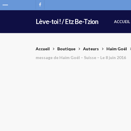
Skip
FACEBOOK
to
main
Lève-toi ! / Etz Be-Tzion
ACCUEIL
content
Accueil
Boutique
Auteurs
Haïm Goël
message de Haïm Goël – Suisse – Le 8 juin 2016