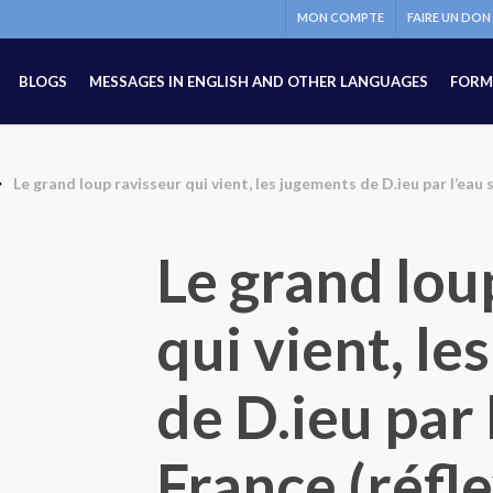
MON COMPTE
FAIRE UN DON
BLOGS
MESSAGES IN ENGLISH AND OTHER LANGUAGES
FORM
Le grand loup ravisseur qui vient, les jugements de D.ieu par l’eau 
Le grand lou
qui vient, l
de D.ieu par 
France (réfl