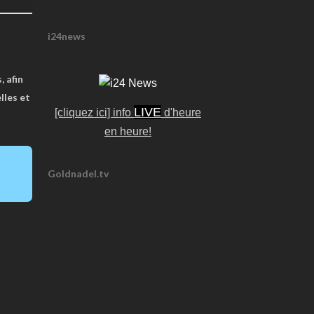
i24news
, afin
lles et
LIVE
[cliquez ici] info
d'heure
en heure!
Goldnadel.tv