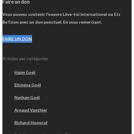
Faire un don
Vous pouvez soutenir l'oeuvre Lève-toi International ou Etz
BeTzion avec un don ponctuel. En vous remerciant.
FAIRE UN DON
Articles par catégories
Haïm Goël
Elishéva Goël
Nathan Goël
Arnaud Vanthier
Richard Honorof