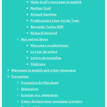
Haïm Goël’s messages in english
Nathan Goël
Arnaud Vanthier
Prédicateurs Lève-toi du Togo
Binyamin Turkia (EN)
Richard Honorof
Nos autres blogs
Messages prophétiques
La tour de prière
Lettre de nouvelles
Dédicace
Messages in english and other languages
Formation
Formation En Marchant
Séminaires
Ecouter nos séminaires
Cours de base pour nouveaux croyants