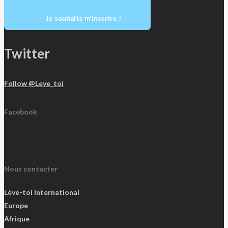
Je souhaite m’inscrire !
Twitter
Follow @Leve_toi
Facebook
Nous contacter
Lève-toi International
Europe
Afrique