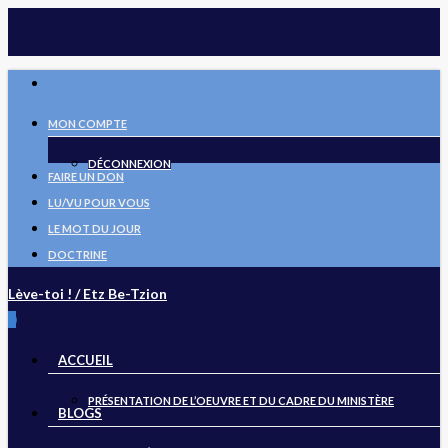
Skip
to
main
FACEBOOK
content
MON COMPTE
DÉCONNEXION
FAIRE UN DON
LU/VU POUR VOUS
LE MOT DU JOUR
DOCTRINE
Lève-toi ! / Etz Be-Tzion
search
0
Menu
ACCUEIL
PRÉSENTATION DE L’OEUVRE ET DU CADRE DU MINISTÈRE
BLOGS