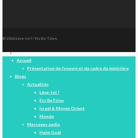
© 2026 Lève-toi ! / Etz Be-Tzion.
facebook
Close
Accueil
Menu
Présentation de l’oeuvre et du cadre du ministère
Blogs
Actualités
Lève-toi !
Etz BeTzion
Israël & Moyen Orient
Monde
Messages audio
Haïm Goël