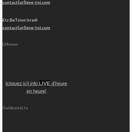
contact[at]leve-toi.com
Etz BeTzion Israël
contact[at]leve-toi.com
i24news
LIVE
[cliquez ici] info
d'heure
en heure!
Goldnadel.tv