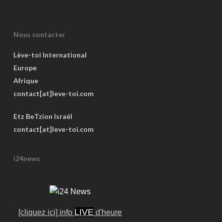
Nous contacter
Lève-toi International
Europe
Afrique
contact[at]leve-toi.com
Etz BeTzion Israël
contact[at]leve-toi.com
i24news
LIVE
[cliquez ici] info
d'heure