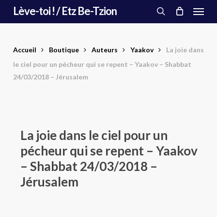
Menu
Skip
Lève-toi ! / Etz Be-Tzion
to
search
main
content
Accueil
Boutique
Auteurs
Yaakov
La joie dans
le ciel pour un pécheur qui se repent – Yaakov – Shabbat
24/03/2018 – Jérusalem
La joie dans le ciel pour un
pécheur qui se repent – Yaakov
– Shabbat 24/03/2018 –
Jérusalem