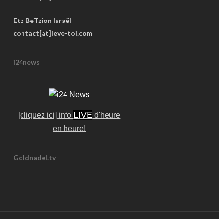
Etz BeTzion Israël
contact[at]leve-toi.com
i24news
LIVE
[cliquez ici] info
d'heure
en heure!
Goldnadel.tv