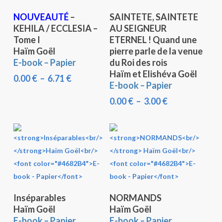
Ce
Ce
Choix Des Options
Choix Des Options
NOUVEAUTÉ
–
SAINTETE, SAINTETE
produit
produit
KEHILA / ECCLESIA –
AU SEIGNEUR
a
a
Tome I
ETERNEL ! Quand une
plusieurs
plusieurs
Haïm Goël
pierre parle de la venue
variations.
variations.
E-book – Papier
du Roi des rois
Les
Les
Haïm et Elishéva Goël
Plage
0.00
€
–
6.71
€
E-book – Papier
options
options
de
peuvent
peuvent
prix :
Plage
0.00
€
–
3.00
€
0.00 €
de
être
être
à
prix :
choisies
choisies
6.71 €
0.00 €
sur
sur
à
la
la
3.00 €
page
page
du
du
produit
produit
Ce
Ce
Choix Des Options
Choix Des Options
Inséparables
NORMANDS
produit
produit
Haïm Goël
Haïm Goël
a
a
E-book – Papier
E-book – Papier