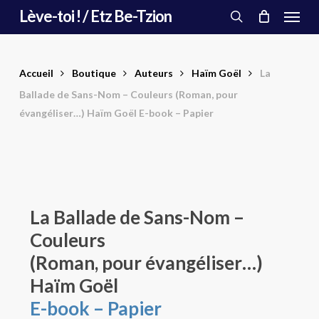
Menu
Skip
Lève-toi ! / Etz Be-Tzion
to
search
main
content
Accueil
Boutique
Auteurs
Haïm Goël
La
Ballade de Sans-Nom – Couleurs (Roman, pour
évangéliser…) Haïm Goël E-book – Papier
La Ballade de Sans-Nom –
Couleurs
(Roman, pour évangéliser…)
Haïm Goël
E-book – Papier