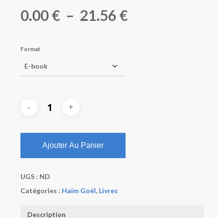
Plage
0.00
€
–
21.56
€
de
prix :
Format
0.00 €
à
21.56 €
Ajouter Au Panier
UGS :
ND
Catégories :
Haïm Goël
,
Livres
Description