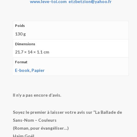
www.leve-toi.com
etzbetzion@yahoo.fr
Poids
130 g
Dimensions
21.7 × 14 × 1.1 cm
Format
E-book
,
Papier
Il n’y a pas encore d’avis.
Soyez le premier à laisser votre avis sur “
La Ballade de
Sans-Nom – Couleurs
(Roman, pour évangéliser…)
Haïm Goël