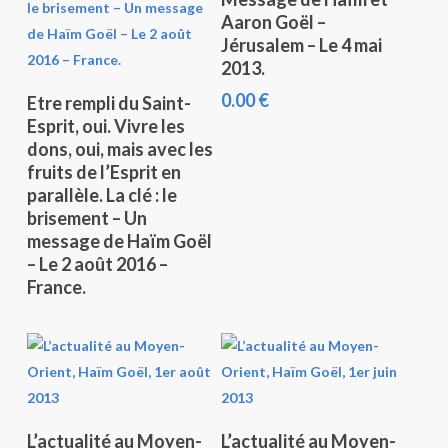
Aaron Goël –
Jérusalem – Le 4 mai
2013.
Lire La Suite
0.00
€
Etre rempli du Saint-
Esprit, oui. Vivre les
dons, oui, mais avec les
fruits de l’Esprit en
parallèle. La clé : le
brisement – Un
message de Haïm Goël
– Le 2 août 2016 –
France.
Lire La Suite
Lire La Suite
L’actualité au Moyen-
L’actualité au Moyen-