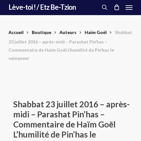
Menu
Skip
Lève-toi ! / Etz Be-Tzion
to
search
main
content
Accueil
Boutique
Auteurs
Haïm Goël
Shabbat
23 juillet 2016 – après-midi – Parashat Pin’has –
Commentaire de Haïm Goël L’humilité de Pin’has le
vainqueur
Shabbat 23 juillet 2016 – après-
midi – Parashat Pin’has –
Commentaire de Haïm Goël
L’humilité de Pin’has le