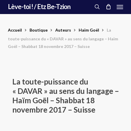
Menu
Skip
Lève-toi ! / Etz Be-Tzion
to
search
main
content
Accueil
Boutique
Auteurs
Haïm Goël
La
toute-puissance du « DAVAR » au sens du langage – Haïm
Goël – Shabbat 18 novembre 2017 – Suisse
La toute-puissance du
« DAVAR » au sens du langage –
Haïm Goël – Shabbat 18
novembre 2017 – Suisse