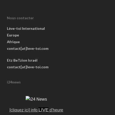
Nous contacter
Lève-toi International
Europe
Afrique
contact[at]leve-toi.com
Etz BeTzion Israël
contact[at]leve-toi.com
i24news
LIVE
[cliquez ici] info
d'heure