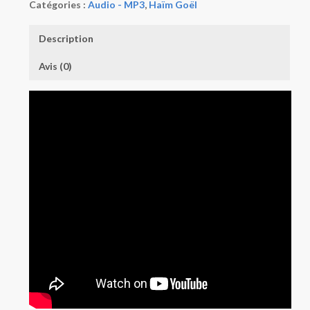
Catégories :
Audio - MP3
,
Haïm Goël
Description
Avis (0)