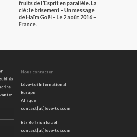
fruits de l’Esprit en parallèle. La
clé : le brisement – Un message
de Haïm Goël – Le 2 août 2016 –
France.
er
Nous contacter
publiés
Lève-toi International
scrire
Europe
ivante:
Afrique
contact[at]leve-toi.com
Etz BeTzion Israël
contact[at]leve-toi.com