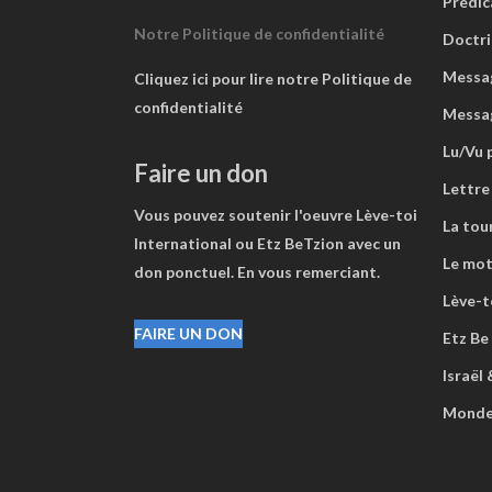
Prédic
Notre Politique de confidentialité
Doctri
Messag
Cliquez ici pour lire notre Politique de
confidentialité
Messa
Lu/Vu 
Faire un don
Lettre
Vous pouvez soutenir l'oeuvre Lève-toi
La tou
International ou Etz BeTzion avec un
Le mot
don ponctuel. En vous remerciant.
Lève-to
FAIRE UN DON
Etz Be
Israël
Mond