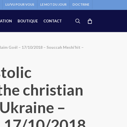
LU/VU POUR VOUS
LE MOT DU JOUR
DOCTRINE
search
ATION
BOUTIQUE
CONTACT
Haïm Goël – 17/10/2018 – Souccah Meshi’hit –
tolic
the christian
 Ukraine –
– 17/10/2018