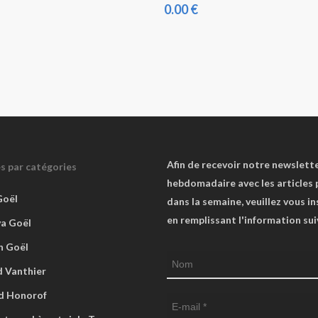
0.00
€
Afin de recevoir notre newslett
es par catégories
hebdomadaire avec les articles 
Goël
dans la semaine, veuillez vous in
en remplissant l'information su
va Goël
n Goël
 Vanthier
d Honorof