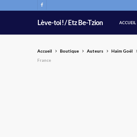
Skip
FACEBOOK
to
main
Lève-toi ! / Etz Be-Tzion
ACCUEIL
content
Accueil
Boutique
Auteurs
Haïm Goël
France