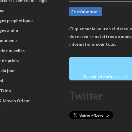
ateurs Lève-toi du Togo
ne
es prophétiques
Cliquez sur le bouton ci-dessous
ges audio
de recevoir nos lettres de nouve
pour vous
informations pour tous.
 de nouvelles
r de prière
 du jour
Je souhaite m’inscrire !
i !
 Tzion
Twitter
 & Moyen Orient
e