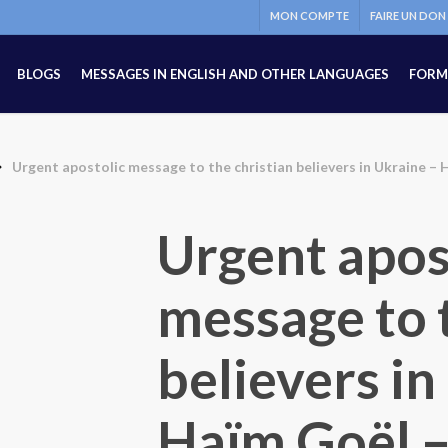
MON COMPTE
FAIRE UN DON
BLOGS
MESSAGES IN ENGLISH AND OTHER LANGUAGES
FORM
Urgent apostolic message to the christian believers in Ukraine – 
Urgent apos
message to 
believers in
Haïm Goël 