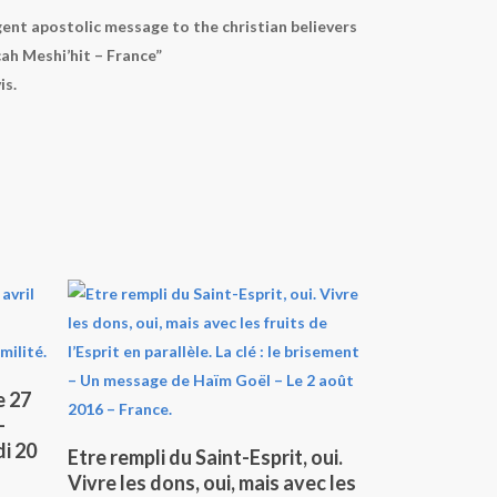
rgent apostolic message to the christian believers
ah Meshi’hit – France”
is.
e 27
–
Lire La Suite
i 20
Etre rempli du Saint-Esprit, oui.
Vivre les dons, oui, mais avec les