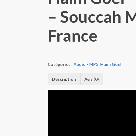
– Souccah M
France
Catégories :
Audio - MP3
,
Haïm Goël
Description
Avis (0)