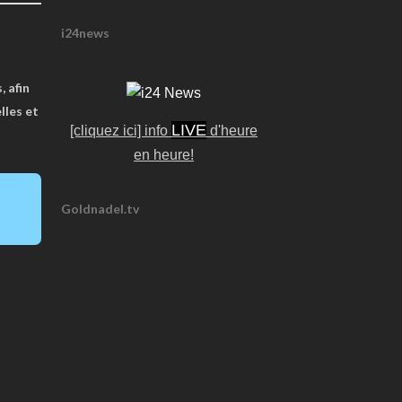
i24news
, afin
lles et
LIVE
[cliquez ici] info
d'heure
en heure!
Goldnadel.tv