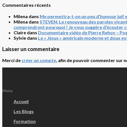
Commentaires récents
Milena
dans
Me permettra-t-on un peu d’humour juif 
Milena
dans
STEVEN: Le renouveau des paroles vivante
comprendront pourquoi ! Je vous suggère d’écouter ce 
Claire
dans
Documentaire vidéo de Pierre Rehov – 
Sylvie
dans
Le « Jésus » américain moderne et doux es
Laisser un commentaire
Merci de
créer un compte
, afin de pouvoir commenter sur no
Menu
Accueil
Les Blogs
Formation