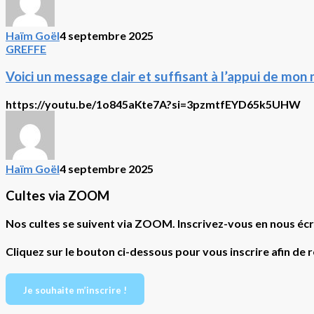
Israël
?
Crise
Haïm Goël
4 septembre 2025
Voici
d’identité.
GREFFE
un
Haim
message
Goel:
Voici un message clair et suffisant à l’appui de m
clair
AMEN
et
!
https://youtu.be/1o845aKte7A?si=3pzmtfEYD65k5UHW
suffisant
à
l’appui
de
mon
Haïm Goël
4 septembre 2025
message
de
Cultes via ZOOM
shabbat
dernier…
Nos cultes se suivent via ZOOM. Inscrivez-vous en nous écr
Shalom
à
Cliquez sur le bouton ci-dessous pour vous inscrire afin de 
tous!
Haim
Goel
Je souhaite m’inscrire !