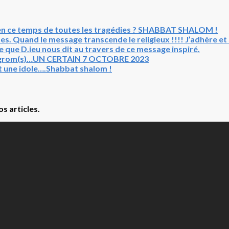
en ce temps de toutes les tragédies ? SHABBAT SHALOM !
s. Quand le message transcende le religieux !!!! J’adhère e
que D.ieu nous dit au travers de ce message inspiré.
Pogrom(s)…UN CERTAIN 7 OCTOBRE 2023
t une idole….Shabbat shalom !
s articles.