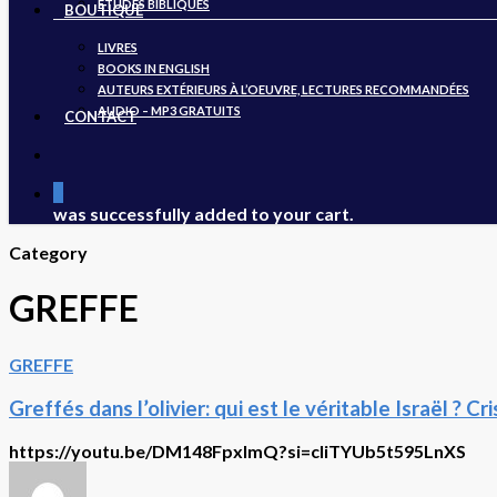
ÉTUDES BIBLIQUES
BOUTIQUE
LIVRES
BOOKS IN ENGLISH
AUTEURS EXTÉRIEURS À L’OEUVRE, LECTURES RECOMMANDÉES
AUDIO – MP3 GRATUITS
CONTACT
search
0
was successfully added to your cart.
Category
GREFFE
Greffés
GREFFE
dans
l’olivier:
Greffés dans l’olivier: qui est le véritable Israël ? 
qui
est
https://youtu.be/DM148FpxlmQ?si=cIiTYUb5t595LnXS
le
véritable