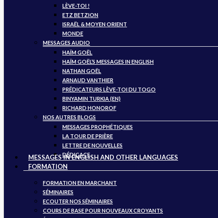
LÈVE-TOI !
ETZ BETZION
ISRAËL & MOYEN ORIENT
MONDE
MESSAGES AUDIO
HAÏM GOËL
HAÏM GOËL’S MESSAGES IN ENGLISH
NATHAN GOËL
ARNAUD VANTHIER
PRÉDICATEURS LÈVE-TOI DU TOGO
BINYAMIN TURKIA (EN)
RICHARD HONOROF
NOS AUTRES BLOGS
MESSAGES PROPHÉTIQUES
LA TOUR DE PRIÈRE
LETTRE DE NOUVELLES
DÉDICACE
MESSAGES IN ENGLISH AND OTHER LANGUAGES
FORMATION
FORMATION EN MARCHANT
SÉMINAIRES
ECOUTER NOS SÉMINAIRES
COURS DE BASE POUR NOUVEAUX CROYANTS