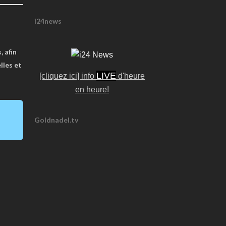
i24news
, afin
lles et
LIVE
[cliquez ici] info
d'heure
en heure!
Goldnadel.tv