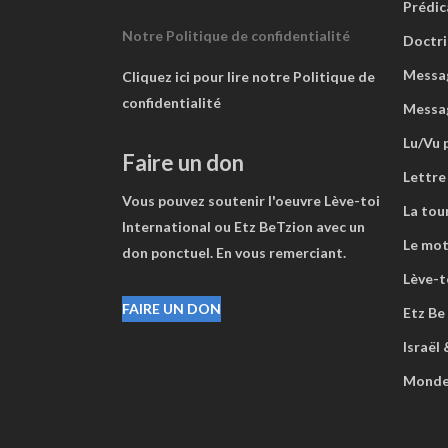
Prédic
Notre Politique de confidentialité
Doctri
Messag
Cliquez ici pour lire notre Politique de
confidentialité
Messa
Lu/Vu 
Faire un don
Lettre
Vous pouvez soutenir l'oeuvre Lève-toi
La tou
International ou Etz BeTzion avec un
Le mot
don ponctuel. En vous remerciant.
Lève-to
FAIRE UN DON
Etz Be
Israël
Mond