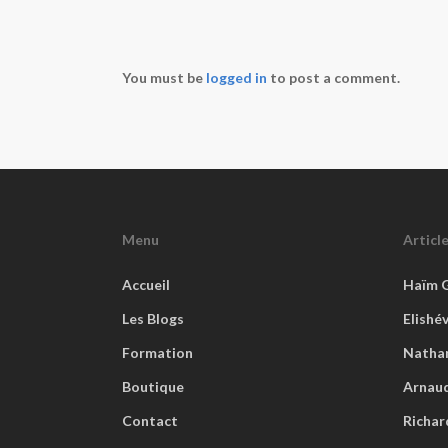
You must be
logged in
to post a comment.
Menu
Articl
Accueil
Haïm 
Les Blogs
Elishé
Formation
Natha
Boutique
Arnaud
Contact
Richar