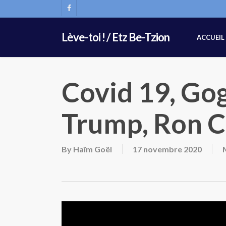
Skip
FACEBOOK
to
main
Lève-toi ! / Etz Be-Tzion
ACCUEIL
content
Covid 19, Go
Trump, Ron C
By
Haïm Goël
17 novembre 2020