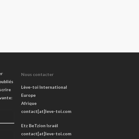
er
Nous contacter
publiés
Lève-toi International
scrire
Europe
ivante:
Afrique
contact[at]leve-toi.com
Etz BeTzion Israël
contact[at]leve-toi.com