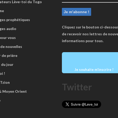
ateurs Lève-toi du Togo
ne
es prophétiques
Cliquez sur le bouton ci-dessous
ges audio
de recevoir nos lettres de nouve
pour vous
informations pour tous.
 de nouvelles
r de prière
 du jour
Je souhaite m’inscrire !
i !
 Tzion
Twitter
 & Moyen Orient
e