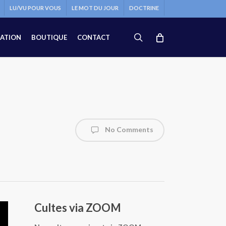
LU/VU POUR VOUS
LE MOT DU JOUR
DOCTRINE
search
ATION
BOUTIQUE
CONTACT
No Comments
Cultes via ZOOM