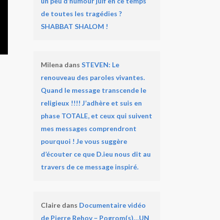
un peu d’humour juif en ce temps
de toutes les tragédies ?
SHABBAT SHALOM !
Milena
dans
STEVEN: Le
renouveau des paroles vivantes.
Quand le message transcende le
religieux !!!! J’adhère et suis en
phase TOTALE, et ceux qui suivent
mes messages comprendront
pourquoi ! Je vous suggère
d’écouter ce que D.ieu nous dit au
travers de ce message inspiré.
Claire
dans
Documentaire vidéo
de Pierre Rehov – Pogrom(s)…UN