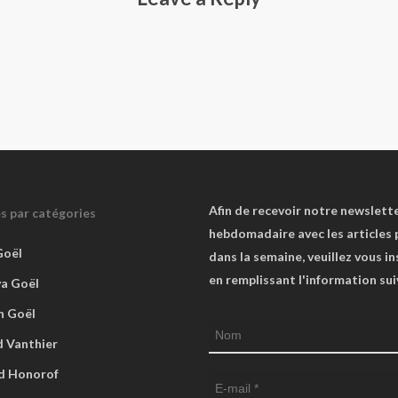
Afin de recevoir notre newslett
es par catégories
hebdomadaire avec les articles 
Goël
dans la semaine, veuillez vous in
en remplissant l'information su
va Goël
n Goël
 Vanthier
d Honorof