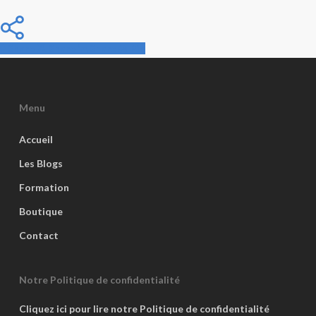
Share
Share
Share
Share
Pin
Menu
Accueil
Les Blogs
Formation
Boutique
Contact
Notre Politique de confidentialité
Cliquez ici pour lire notre Politique de confidentialité