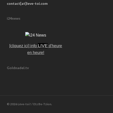
contact[at]leve-toi.com
i24news
LIVE
[cliquez ici] info
d'heure
en heure!
Goldnadel.tv
© 2026 Lève-toi ! / Etz Be-Tzion.