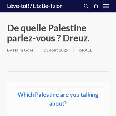
Menu
Skip
Lève-toi ! / Etz Be-Tzion
to
search
main
content
De quelle Palestine
parlez-vous ? Dreuz.
By
Haïm Goël
13 août 2025
ISRAEL
Which Palestine are you talking
about?