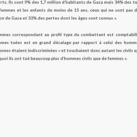
rts. Ils sont 9% des 1,7 million d’habitants de Gaza mais 34% des t
femmes et les enfants de moins de 15 ans, ceux qui ne sont pas 
ion de Gaza et 33% des pertes dont les âges sont connus ».
hommes correspondant au profil type du combattant est comptabil
femmes tuées est en grand décalage par rapport à celui des homm
iennes étaient indiscriminées » et touchaient donc autant les civils 
urquoi ils ont tué beaucoup plus d’hommes civils que de femmes ».