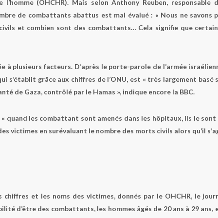
de l’homme (OHCHR). Mais selon Anthony Reuben, responsable 
nombre de combattants abattus est mal évalué : « Nous ne savons 
ivils et combien sont des combattants… Cela signifie que certai
e à plusieurs facteurs. D’après le porte-parole de l’armée israélien
i s’établit grâce aux chiffres de l’ONU, est « très largement basé 
anté de Gaza, contrôlé par le Hamas », indique encore la BBC.
, « quand les combattant sont amenés dans les hôpitaux, ils le sont
des victimes en surévaluant le nombre des morts civils alors qu’il s’a
s chiffres et les noms des victimes, donnés par le OHCHR, le jour
abilité d’être des combattants, les hommes âgés de 20 ans à 29 ans, 