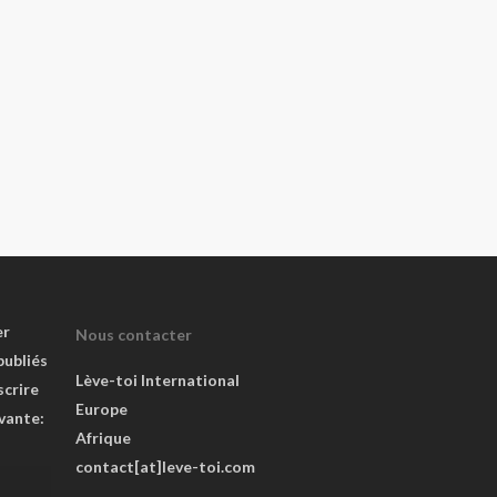
er
Nous contacter
publiés
Lève-toi International
scrire
Europe
ivante:
Afrique
contact[at]leve-toi.com