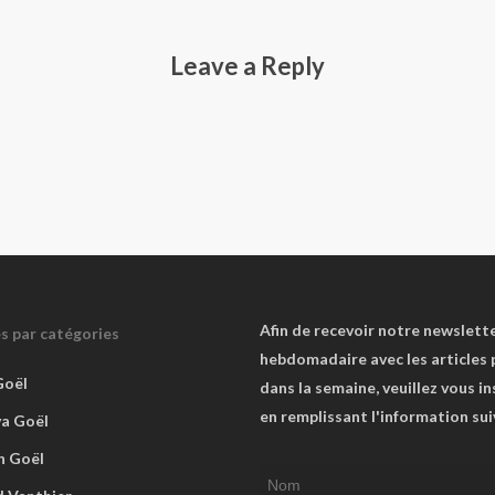
Leave a Reply
Afin de recevoir notre newslett
es par catégories
hebdomadaire avec les articles 
Goël
dans la semaine, veuillez vous in
en remplissant l'information su
va Goël
n Goël