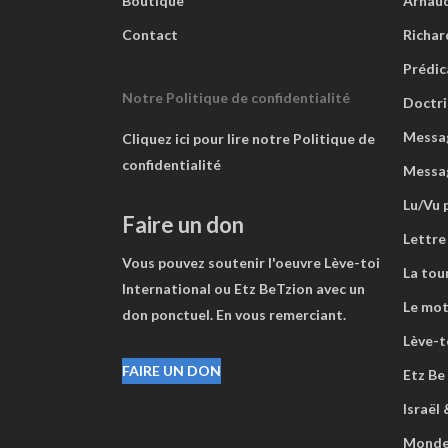
Boutique
Arnaud
Contact
Richar
Prédic
Notre Politique de confidentialité
Doctri
Messag
Cliquez ici pour lire notre Politique de
confidentialité
Messa
Lu/Vu 
Faire un don
Lettre
Vous pouvez soutenir l'oeuvre Lève-toi
La tou
International ou Etz BeTzion avec un
Le mot
don ponctuel. En vous remerciant.
Lève-to
FAIRE UN DON
Etz Be
Israël
Mond