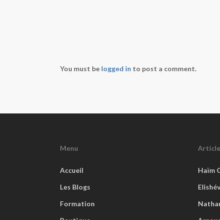
You must be
logged in
to post a comment.
Menu
Articl
Accueil
Haïm 
Les Blogs
Elishé
Formation
Natha