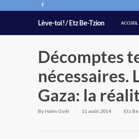
Skip
FACEBOOK
to
main
Lève-toi ! / Etz Be-Tzion
ACCUEIL
content
Décomptes te
nécessaires. L
Gaza: la réali
By
Haïm Goël
11 août 2014
Etz Be