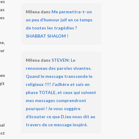
des
pas
Milena
dans
Me permettra-t-on
nes
un peu d’humour juif en ce temps
de toutes les tragédies ?
SHABBAT SHALOM !
ne,
sur
Milena
dans
STEVEN: Le
renouveau des paroles vivantes.
 en
Quand le message transcende le
git
religieux !!!! J’adhère et suis en
phase TOTALE, et ceux qui suivent
mes messages comprendront
pourquoi ! Je vous suggère
d’écouter ce que D.ieu nous dit au
travers de ce message inspiré.
nal
est