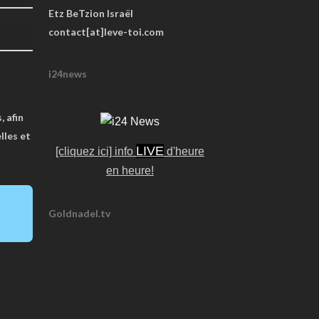
Etz BeTzion Israël
contact[at]leve-toi.com
i24news
, afin
lles et
LIVE
[cliquez ici] info
d'heure
en heure!
Goldnadel.tv