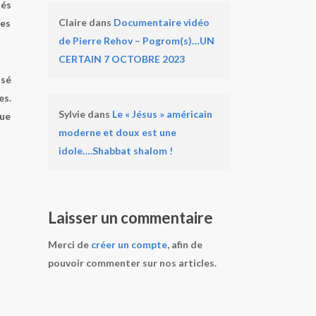
ués
Claire
dans
Documentaire vidéo
des
de Pierre Rehov – Pogrom(s)…UN
CERTAIN 7 OCTOBRE 2023
isé
es.
Sylvie
dans
Le « Jésus » américain
que
moderne et doux est une
idole….Shabbat shalom !
Laisser un commentaire
Merci de
créer un compte
, afin de
pouvoir commenter sur nos articles.