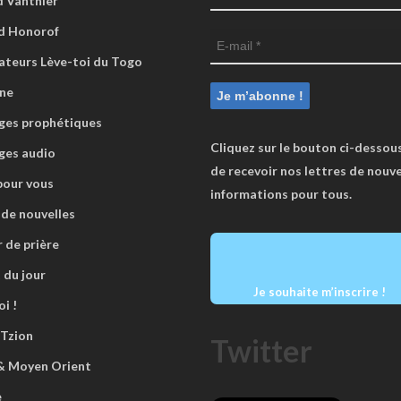
 Vanthier
d Honorof
ateurs Lève-toi du Togo
ne
es prophétiques
Cliquez sur le bouton ci-dessous
ges audio
de recevoir nos lettres de nouve
pour vous
informations pour tous.
 de nouvelles
r de prière
 du jour
Je souhaite m’inscrire !
i !
 Tzion
Twitter
 & Moyen Orient
e