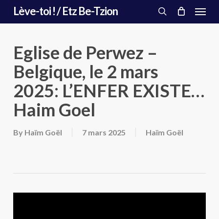
Menu
Skip
Lève-toi ! / Etz Be-Tzion
to
search
main
content
Eglise de Perwez –
Belgique, le 2 mars
2025: L’ENFER EXISTE…
Haim Goel
By
Haïm Goël
7 mars 2025
Haïm Goël