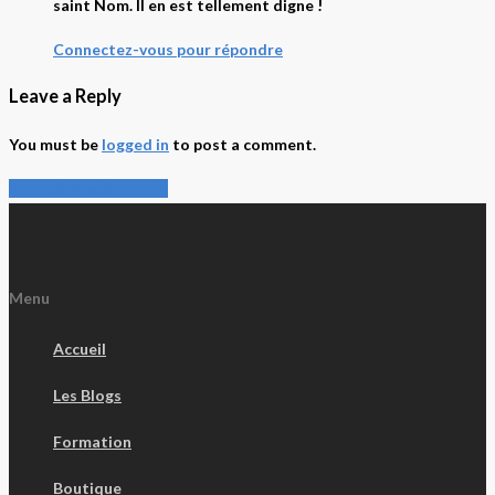
saint Nom. Il en est tellement digne !
Connectez-vous pour répondre
Leave a Reply
You must be
logged in
to post a comment.
Share
Share
Share
Share
Pin
Menu
Accueil
Les Blogs
Formation
Boutique