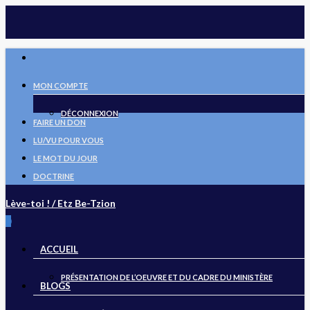
Skip
to
main
FACEBOOK
content
MON COMPTE
DÉCONNEXION
FAIRE UN DON
LU/VU POUR VOUS
LE MOT DU JOUR
DOCTRINE
Lève-toi ! / Etz Be-Tzion
search
0
Menu
ACCUEIL
PRÉSENTATION DE L’OEUVRE ET DU CADRE DU MINISTÈRE
BLOGS