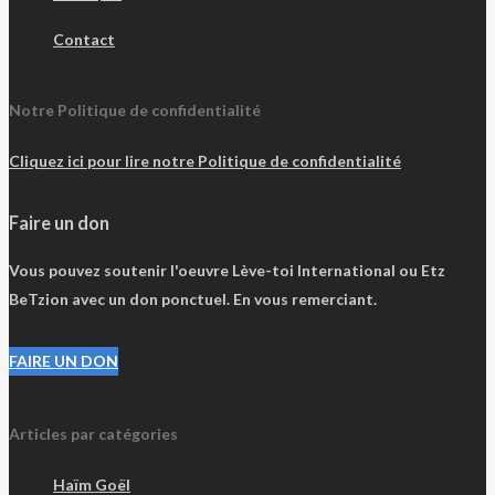
Contact
Notre Politique de confidentialité
Cliquez ici pour lire notre Politique de confidentialité
Faire un don
Vous pouvez soutenir l'oeuvre Lève-toi International ou Etz
BeTzion avec un don ponctuel. En vous remerciant.
FAIRE UN DON
Articles par catégories
Haïm Goël