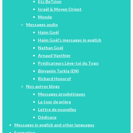
Etz BeTzion
Israël & Moyen Orient
Monde
Messages audio
Haïm Goël
Haïm Goël’s messages in english
Nathan Goël
Arnaud Vanthier
Prédicateurs Lève-toi du Togo
Binyamin Turkia (EN)
Richard Honorof
Nos autres blogs
Messages prophétiques
La tour de prière
Lettre de nouvelles
Dédicace
Messages in english and other languages
Formation