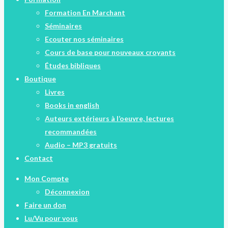
Formation En Marchant
Séminaires
Ecouter nos séminaires
Cours de base pour nouveaux croyants
Études bibliques
Boutique
Livres
Books in english
Auteurs extérieurs à l’oeuvre, lectures
recommandées
Audio – MP3 gratuits
Contact
Mon Compte
Déconnexion
Faire un don
Lu/Vu pour vous