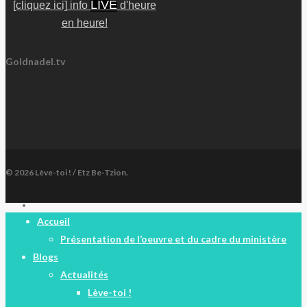
LIVE
[cliquez ici] info
d'heure
en heure!
Goldnadel.tv
© 2026 Lève-toi ! / Etz Be-Tzion.
facebook
Close
Accueil
Menu
Présentation de l’oeuvre et du cadre du ministère
Blogs
Actualités
Lève-toi !