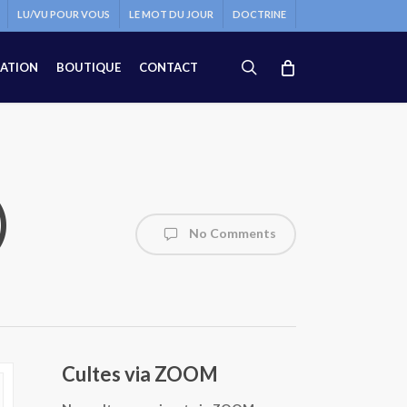
LU/VU POUR VOUS
LE MOT DU JOUR
DOCTRINE
search
ATION
BOUTIQUE
CONTACT
)
No Comments
Cultes via ZOOM