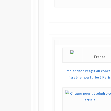
France
Mélenchon réagit au conce
israélien perturbé à Paris