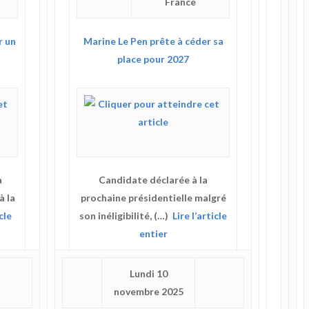
France
r un
Marine Le Pen prête à céder sa
place pour 2027
a
Candidate déclarée à la
à la
prochaine présidentielle malgré
cle
son inéligibilité, (…)
Lire l’article
entier
Lundi 10
novembre 2025