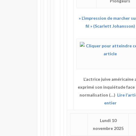
Plongeurs
» L’impression de marcher su
fil » (Scarlett Johansson)
L’actrice juive américaine 
exprimé son inquiétude face 
normalisation (…)
Lire l’arti
entier
Lundi 10
novembre 2025