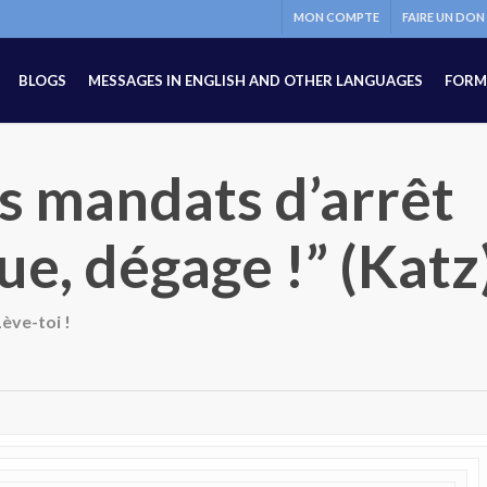
MON COMPTE
FAIRE UN DON
BLOGS
MESSAGES IN ENGLISH AND OTHER LANGUAGES
FORM
s mandats d’arrêt
ue, dégage !” (Katz
Lève-toi !