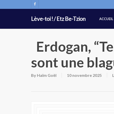
Skip
FACEBOOK
to
main
Lève-toi ! / Etz Be-Tzion
ACCUEIL
content
Erdogan, “Te
sont une blag
By
Haïm Goël
10 novembre 2025