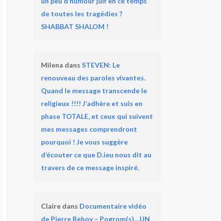
un peu d’humour juif en ce temps
de toutes les tragédies ?
SHABBAT SHALOM !
Milena
dans
STEVEN: Le
renouveau des paroles vivantes.
Quand le message transcende le
religieux !!!! J’adhère et suis en
phase TOTALE, et ceux qui suivent
mes messages comprendront
pourquoi ! Je vous suggère
d’écouter ce que D.ieu nous dit au
travers de ce message inspiré.
Claire
dans
Documentaire vidéo
de Pierre Rehov – Pogrom(s)…UN