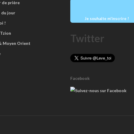
r de prière
 du jour
Je souhaite m’inscrire !
i !
 Tzion
Twitter
 & Moyen Orient
e
Facebook