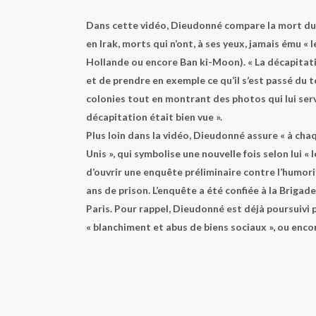
Dans cette vidéo, Dieudonné compare la mort du 
en Irak, morts qui n’ont, à ses yeux, jamais ému « 
Hollande ou encore Ban ki-Moon). « La décapitation
et de prendre en exemple ce qu’il s’est passé du
colonies tout en montrant des photos qui lui serv
décapitation était bien vue ».
Plus loin dans la vidéo, Dieudonné assure « à cha
Unis », qui symbolise une nouvelle fois selon lui « 
d’ouvrir une enquête préliminaire contre l’humoris
ans de prison. L’enquête a été confiée à la Brigad
Paris.
Pour rappel, Dieudonné est déjà poursuivi p
« blanchiment et abus de biens sociaux », ou encore