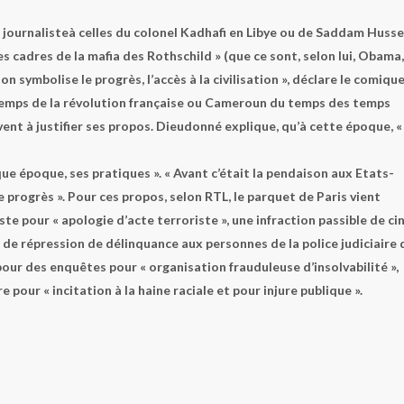
journalisteà celles du colonel Kadhafi en Libye ou de Saddam Husse
les cadres de la mafia des Rothschild » (que ce sont, selon lui, Obama,
 symbolise le progrès, l’accès à la civilisation », déclare le comique
 temps de la révolution française ou Cameroun du temps des temps
ent à justifier ses propos. Dieudonné explique, qu’à cette époque, « 
que époque, ses pratiques ». « Avant c’était la pendaison aux Etats-
le progrès ».
Pour ces propos, selon RTL, le parquet de Paris vient
te pour « apologie d’acte terroriste », une infraction passible de ci
e de répression de délinquance aux personnes de la police judiciaire 
our des enquêtes pour « organisation frauduleuse d’insolvabilité »,
 pour « incitation à la haine raciale et pour injure publique ».