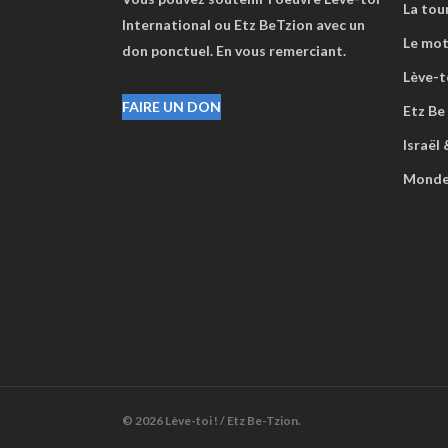
La tou
International ou Etz BeTzion avec un
Le mot
don ponctuel. En vous remerciant.
Lève-to
FAIRE UN DON
Etz Be
Israël
Mond
© 2026 Lève-toi ! / Etz Be-Tzion.