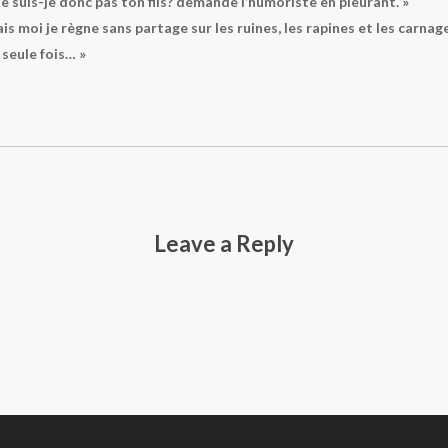
e suis-je donc pas ton fils? demande l’humoriste en pleurant. »
is moi je règne sans partage sur les ruines, les rapines et les carnag
 seule fois… »
Leave a Reply