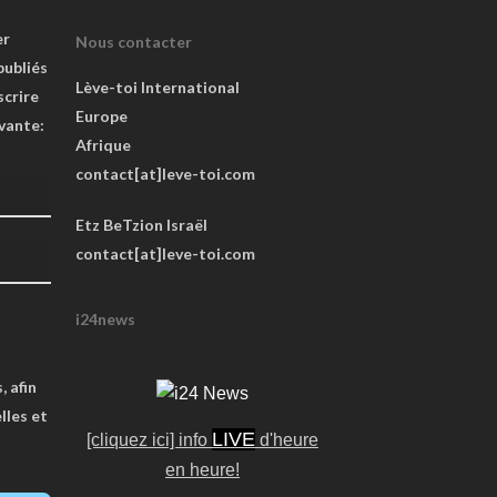
er
Nous contacter
publiés
Lève-toi International
scrire
Europe
ivante:
Afrique
contact[at]leve-toi.com
Etz BeTzion Israël
contact[at]leve-toi.com
i24news
, afin
lles et
LIVE
[cliquez ici] info
d'heure
en heure!