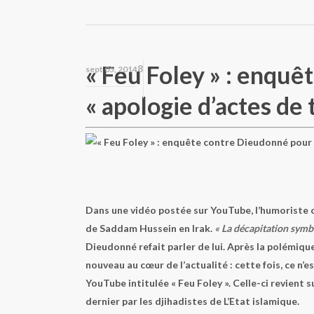
« Feu Foley » : enqu
8
sept 05, 2014
« apologie d’actes de
Dans une vidéo postée sur YouTube, l’humoriste c
de Saddam Hussein en Irak.
« La décapitation symbol
Dieudonné refait parler de lui. Après la polémiqu
nouveau au cœur de l’actualité : cette fois, ce n’
YouTube intitulée « Feu Foley ». Celle-ci revient 
dernier par les djihadistes de L’Etat islamique.