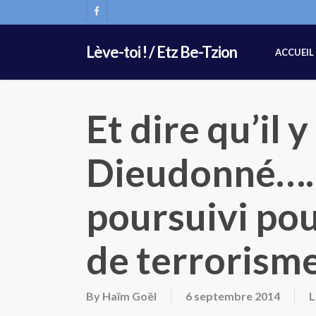
Skip
FACEBOOK
to
main
Lève-toi ! / Etz Be-Tzion
ACCUEIL
content
Et dire qu’il 
Dieudonné….
poursuivi pou
de terrorisme
By
Haïm Goël
6 septembre 2014
L