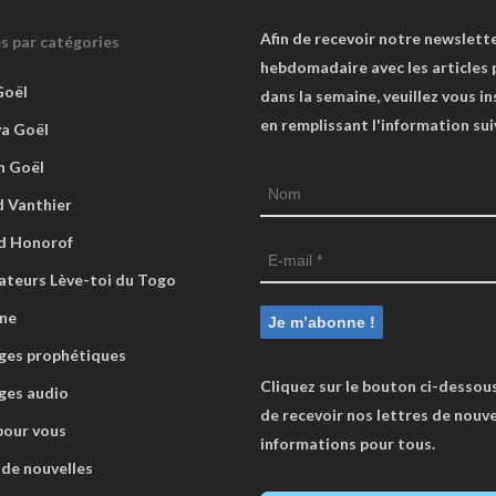
Afin de recevoir notre newslett
es par catégories
hebdomadaire avec les articles 
Goël
dans la semaine, veuillez vous in
en remplissant l'information su
va Goël
n Goël
 Vanthier
d Honorof
ateurs Lève-toi du Togo
ne
es prophétiques
Cliquez sur le bouton ci-dessous
ges audio
de recevoir nos lettres de nouve
pour vous
informations pour tous.
 de nouvelles