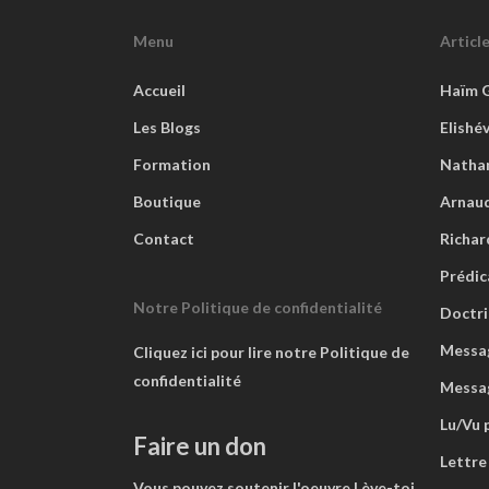
Menu
Articl
Accueil
Haïm 
Les Blogs
Elishé
Formation
Natha
Boutique
Arnaud
Contact
Richar
Prédic
Notre Politique de confidentialité
Doctri
Messag
Cliquez ici pour lire notre Politique de
confidentialité
Messa
Lu/Vu 
Faire un don
Lettre
Vous pouvez soutenir l'oeuvre Lève-toi