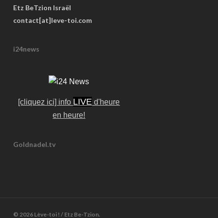
Etz BeTzion Israël
contact[at]leve-toi.com
i24news
LIVE
[cliquez ici] info
d'heure
en heure!
Goldnadel.tv
© 2026 Lève-toi ! / Etz Be-Tzion.