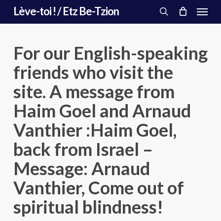
Menu
Skip
Lève-toi ! / Etz Be-Tzion
to
search
main
content
For our English-speaking
friends who visit the
site. A message from
Haim Goel and Arnaud
Vanthier :Haim Goel,
back from Israel –
Message: Arnaud
Vanthier, Come out of
spiritual blindness!