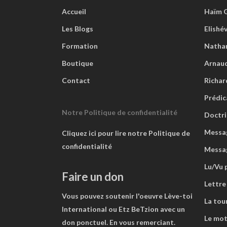
Accueil
Haïm 
Les Blogs
Elishé
Formation
Natha
Boutique
Arnaud
Contact
Richar
Prédic
Notre Politique de confidentialité
Doctri
Messag
Cliquez ici pour lire notre Politique de
confidentialité
Messa
Lu/Vu 
Faire un don
Lettre
Vous pouvez soutenir l'oeuvre Lève-toi
La tou
International ou Etz BeTzion avec un
Le mot
don ponctuel. En vous remerciant.