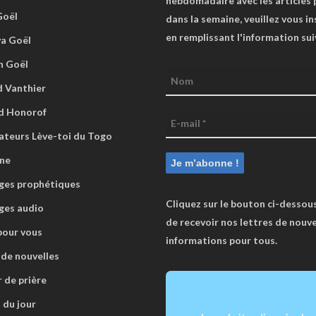
hebdomadaire avec les articles 
Goël
dans la semaine, veuillez vous in
en remplissant l'information su
va Goël
n Goël
 Vanthier
d Honorof
ateurs Lève-toi du Togo
ne
es prophétiques
Cliquez sur le bouton ci-dessous
ges audio
de recevoir nos lettres de nouve
pour vous
informations pour tous.
 de nouvelles
r de prière
 du jour