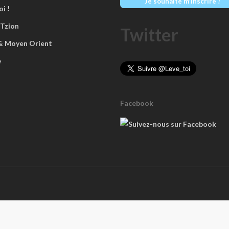
Je souhaite m’inscrire !
i !
 Tzion
Twitter
 & Moyen Orient
e
Facebook