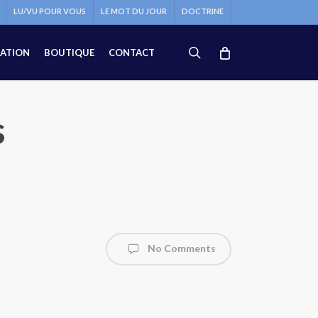
LU/VU POUR VOUS
LE MOT DU JOUR
DOCTRINE
search
ATION
BOUTIQUE
CONTACT
s
No Comments