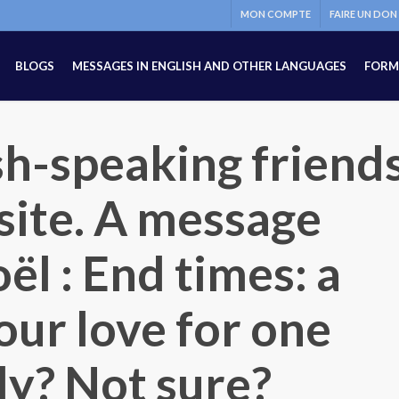
MON COMPTE
FAIRE UN DON
BLOGS
MESSAGES IN ENGLISH AND OTHER LANGUAGES
FORM
sh-speaking friend
 site. A message
l : End times: a
our love for one
dy? Not sure?