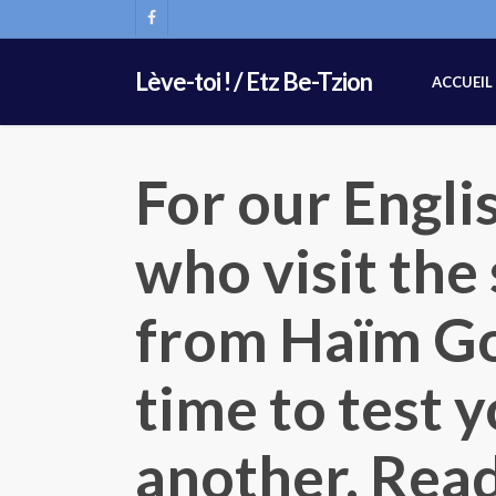
Skip
FACEBOOK
to
main
Lève-toi ! / Etz Be-Tzion
ACCUEIL
content
For our Engli
who visit the
from Haïm Goë
time to test y
another. Rea