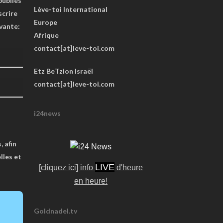
publiés
Lève-toi International
scrire
Europe
ivante:
Afrique
contact[at]leve-toi.com
Etz BeTzion Israël
contact[at]leve-toi.com
i24news
, afin
lles et
LIVE
[cliquez ici] info
d'heure
en heure!
Goldnadel.tv