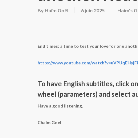
By
Haïm Goël
6 juin 2025
Haim's G
End times: a time to test your love for one anot
https://www.youtube.com/watch?v=uVPUqEHyjF
To have English subtitles, click o
wheel (parameters) and select au
Have a good listening.
Chaim Goel