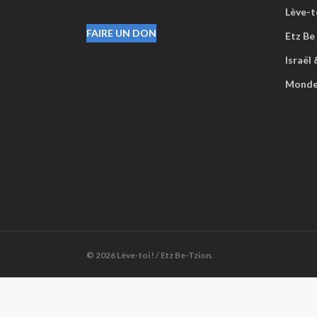
Lève-to
FAIRE UN DON
Etz Be
Israël
Mond
© 2026 Lève-toi ! / Etz Be-Tzion.