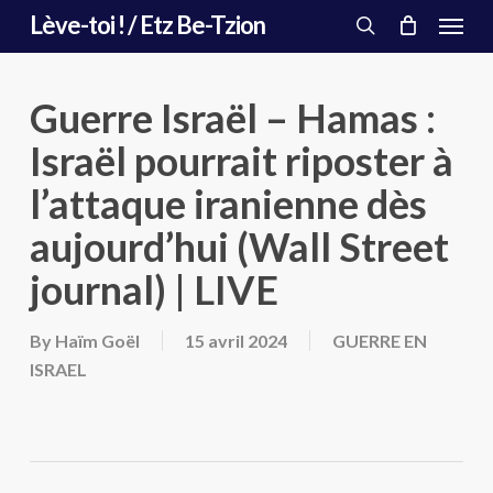
Menu
Skip
Lève-toi ! / Etz Be-Tzion
to
search
main
content
Guerre Israël – Hamas :
Israël pourrait riposter à
l’attaque iranienne dès
aujourd’hui (Wall Street
journal) | LIVE
By
Haïm Goël
15 avril 2024
GUERRE EN
ISRAEL