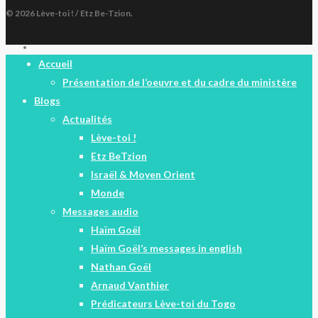
© 2026 Lève-toi ! / Etz Be-Tzion.
facebook
Close
Accueil
Menu
Présentation de l’oeuvre et du cadre du ministère
Blogs
Actualités
Lève-toi !
Etz BeTzion
Israël & Moyen Orient
Monde
Messages audio
Haïm Goël
Haïm Goël’s messages in english
Nathan Goël
Arnaud Vanthier
Prédicateurs Lève-toi du Togo