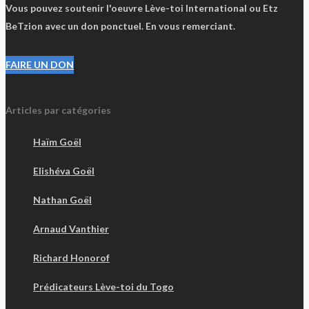
Vous pouvez soutenir l'oeuvre Lève-toi International ou Etz
BeTzion avec un don ponctuel. En vous remerciant.
FAIRE UN DON
Articles par catégories
Haïm Goël
Elishéva Goël
Nathan Goël
Arnaud Vanthier
Richard Honorof
Prédicateurs Lève-toi du Togo