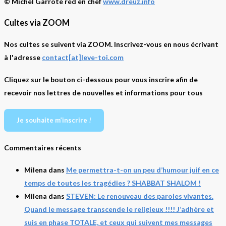
© Michel Garroté réd en chef
www.dreuz.info
Cultes via ZOOM
Nos cultes se suivent via ZOOM. Inscrivez-vous en nous écrivant
à l'adresse
contact[at]leve-toi.com
Cliquez sur le bouton ci-dessous pour vous inscrire afin de
recevoir nos lettres de nouvelles et informations pour tous
Je souhaite m’inscrire !
Commentaires récents
Milena
dans
Me permettra-t-on un peu d’humour juif en ce
temps de toutes les tragédies ? SHABBAT SHALOM !
Milena
dans
STEVEN: Le renouveau des paroles vivantes.
Quand le message transcende le religieux !!!! J’adhère et
suis en phase TOTALE, et ceux qui suivent mes messages