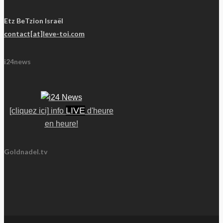
Etz BeTzion Israël
contact[at]leve-toi.com
i24news
LIVE
[cliquez ici] info
d'heure
en heure!
Goldnadel.tv