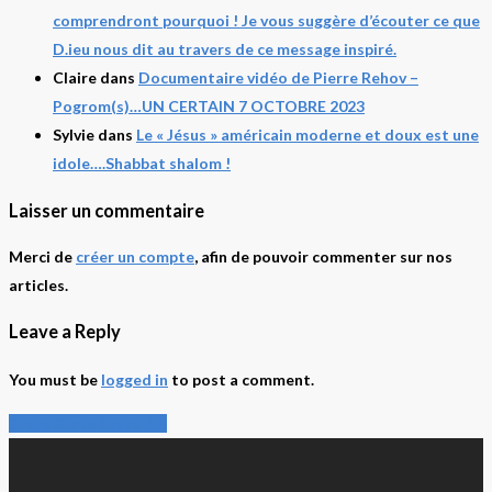
comprendront pourquoi ! Je vous suggère d’écouter ce que
D.ieu nous dit au travers de ce message inspiré.
Claire
dans
Documentaire vidéo de Pierre Rehov –
Pogrom(s)…UN CERTAIN 7 OCTOBRE 2023
Sylvie
dans
Le « Jésus » américain moderne et doux est une
idole….Shabbat shalom !
Laisser un commentaire
Merci de
créer un compte
, afin de pouvoir commenter sur nos
articles.
Leave a Reply
You must be
logged in
to post a comment.
Share
Share
Share
Share
Pin