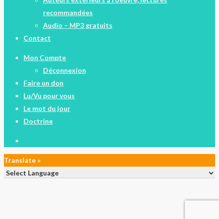
recommandées
Audio – MP3 gratuits
Contact
Mon Compte
Déconnexion
Faire un don
Lu/Vu pour vous
Le mot du jour
Doctrine
facebook
Translate »