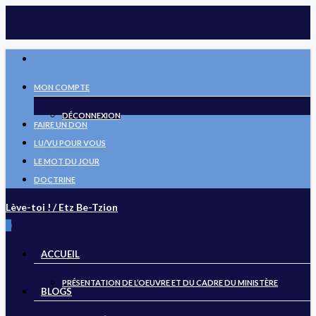
Skip
to
main
FACEBOOK
content
MON COMPTE
DÉCONNEXION
FAIRE UN DON
LU/VU POUR VOUS
LE MOT DU JOUR
DOCTRINE
Lève-toi ! / Etz Be-Tzion
search
0
Menu
ACCUEIL
PRÉSENTATION DE L’OEUVRE ET DU CADRE DU MINISTÈRE
BLOGS