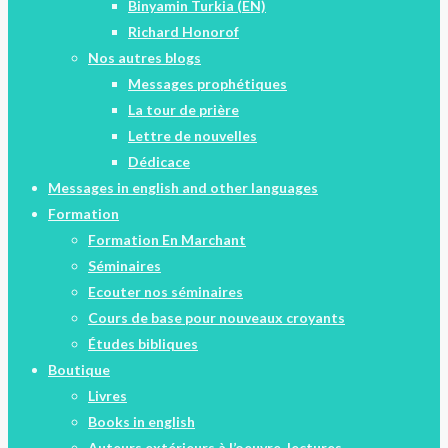
Binyamin Turkia (EN)
Richard Honorof
Nos autres blogs
Messages prophétiques
La tour de prière
Lettre de nouvelles
Dédicace
Messages in english and other languages
Formation
Formation En Marchant
Séminaires
Ecouter nos séminaires
Cours de base pour nouveaux croyants
Études bibliques
Boutique
Livres
Books in english
Auteurs extérieurs à l’oeuvre, lectures