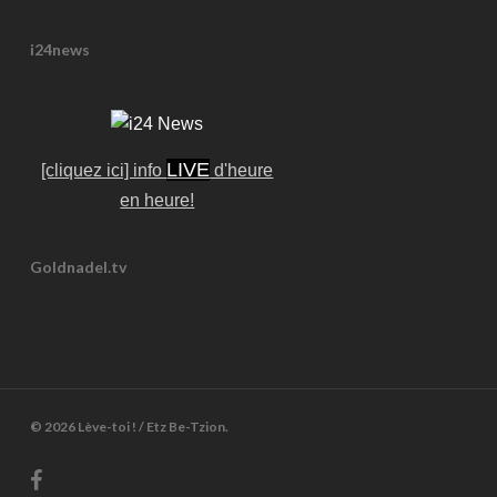
i24news
LIVE
[cliquez ici] info
d'heure
en heure!
Goldnadel.tv
© 2026 Lève-toi ! / Etz Be-Tzion.
facebook