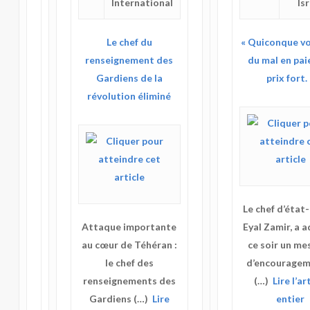
International
Is
Le chef du
« Quiconque vo
renseignement des
du mal en pai
Gardiens de la
prix fort.
révolution éliminé
Le chef d’état
Attaque importante
Eyal Zamir, a 
au cœur de Téhéran :
ce soir un me
le chef des
d’encouragem
renseignements des
(…)
Lire l’ar
Gardiens (…)
Lire
entier