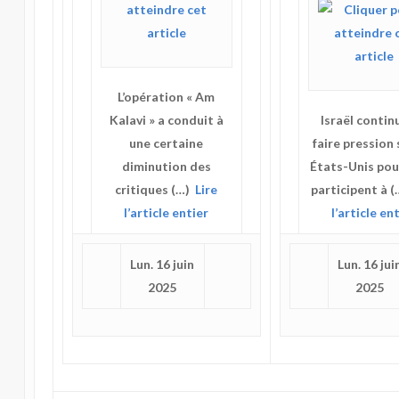
L’opération « Am
Kalavi » a conduit à
Israël contin
une certaine
faire pression 
diminution des
États-Unis pour
critiques (…)
Lire
participent à 
l’article entier
l’article en
Lun. 16 juin
Lun. 16 jui
2025
2025