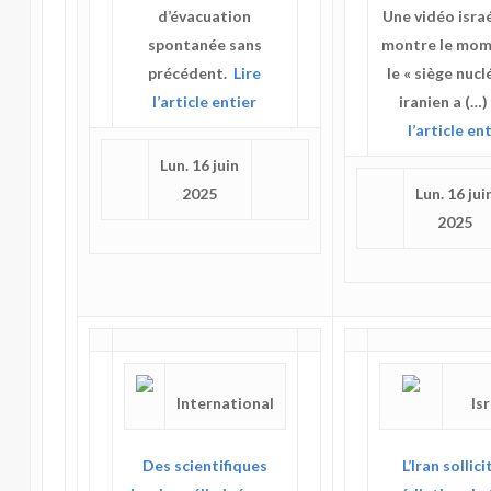
d’évacuation
Une vidéo isra
spontanée sans
montre le mom
précédent.
Lire
le « siège nucl
l’article entier
iranien a (…
l’article en
Lun. 16 juin
2025
Lun. 16 jui
2025
International
Is
Des scientifiques
L’Iran sollici