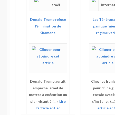
Israël
Interna
Donald Trump refuse
Les Téhérana
l’élimination de
panique fuien
Khamenei
régime vaci
Donald Trump aurait
Chez les Iranie
empêché Israël de
peur d’une g
mettre à exécution un
totale avec I
plan visant à (…)
Lire
s’installe : (
l’article entier
l’article en