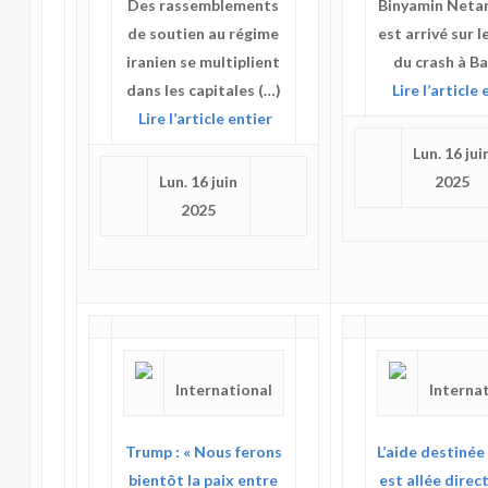
Des rassemblements
Binyamin Neta
de soutien au régime
est arrivé sur l
iranien se multiplient
du crash à Ba
dans les capitales (…)
Lire l’article 
Lire l’article entier
Lun. 16 jui
Lun. 16 juin
2025
2025
International
Interna
Trump : « Nous ferons
L’aide destinée
bientôt la paix entre
est allée dire