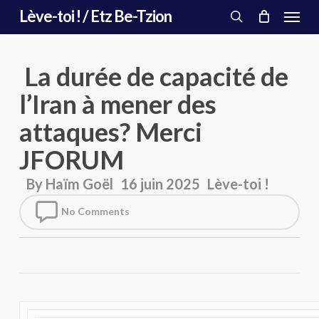
Menu
Skip
Lève-toi ! / Etz Be-Tzion
to
search
main
content
La durée de capacité de
l’Iran à mener des
attaques? Merci
JFORUM
By
Haïm Goël
16 juin 2025
Lève-toi !
No Comments