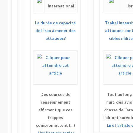
International
Is
La durée de capacité
Tsahal intensi
de l’Iran à mener des
attaques cont
attaques?
cibles milita
Des sources de
Tout au long 
renseignement
nuit, des avi
affirment que ces
chasse de l’ar
frappes
l’air ont survol
compromettent (…)
Lire l’article 
Lire l’article entier