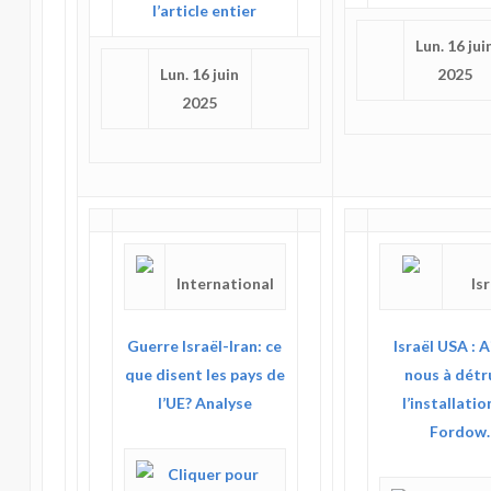
l’article entier
Lun. 16 jui
Lun. 16 juin
2025
2025
International
Is
Guerre Israël-Iran: ce
Israël USA : 
que disent les pays de
nous à détr
l’UE? Analyse
l’installatio
Fordow.