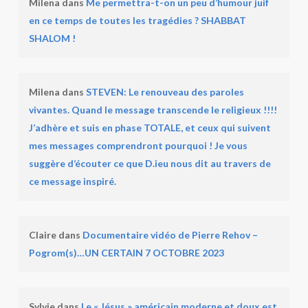
Milena
dans
Me permettra-t-on un peu d’humour juif
en ce temps de toutes les tragédies ? SHABBAT
SHALOM !
Milena
dans
STEVEN: Le renouveau des paroles
vivantes. Quand le message transcende le religieux !!!!
J’adhère et suis en phase TOTALE, et ceux qui suivent
mes messages comprendront pourquoi ! Je vous
suggère d’écouter ce que D.ieu nous dit au travers de
ce message inspiré.
Claire
dans
Documentaire vidéo de Pierre Rehov –
Pogrom(s)…UN CERTAIN 7 OCTOBRE 2023
Sylvie
dans
Le « Jésus » américain moderne et doux est