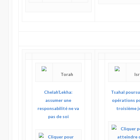
Torah
Is
Chelah’Lekha:
Tsahal poursu
assumer une
opérations po
responsabilité ne va
troisième j
pas de soi