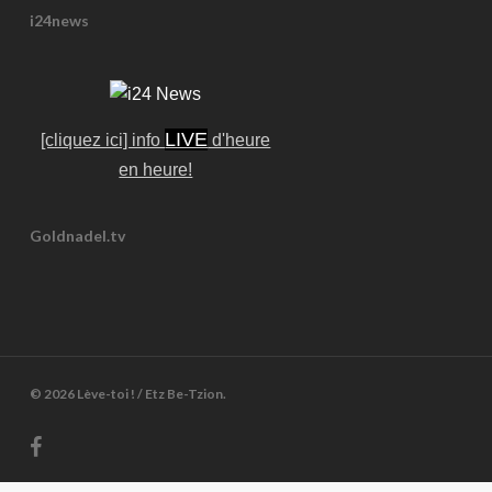
i24news
LIVE
[cliquez ici] info
d'heure
en heure!
Goldnadel.tv
© 2026 Lève-toi ! / Etz Be-Tzion.
facebook