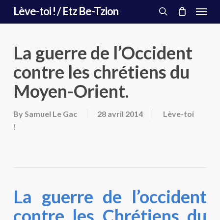
Menu
Skip
Lève-toi ! / Etz Be-Tzion
to
search
main
content
La guerre de l’Occident
contre les chrétiens du
Moyen-Orient.
By
Samuel Le Gac
28 avril 2014
Lève-toi
!
La guerre de l’occident
contre les Chrétiens du