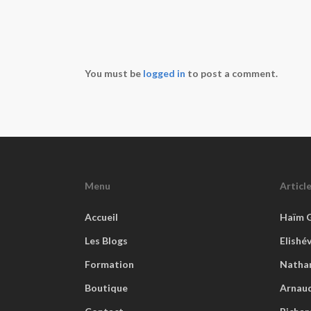
You must be
logged in
to post a comment.
Menu
Articl
Accueil
Haïm 
Les Blogs
Elishé
Formation
Natha
Boutique
Arnaud