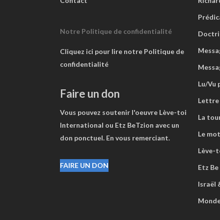
Contact
Richar
Prédic
Notre Politique de confidentialité
Doctri
Messag
Cliquez ici pour lire notre Politique de
confidentialité
Messa
Lu/Vu 
Faire un don
Lettre
Vous pouvez soutenir l'oeuvre Lève-toi
La tou
International ou Etz BeTzion avec un
Le mot
don ponctuel. En vous remerciant.
Lève-to
FAIRE UN DON
Etz Be
Israël
Mond