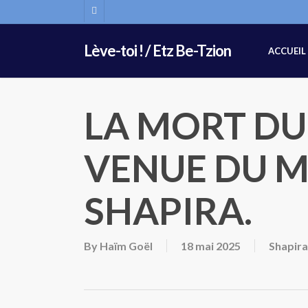
Skip
FACEBOOK
to
main
Lève-toi ! / Etz Be-Tzion
ACCUEIL
content
LA MORT DU 
VENUE DU M
SHAPIRA.
By
Haïm Goël
18 mai 2025
Shapira