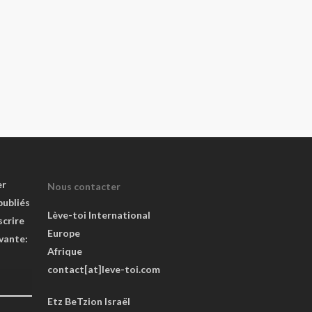
er
Nous contacter
publiés
Lève-toi International
scrire
Europe
ivante:
Afrique
contact[at]leve-toi.com
Etz BeTzion Israël