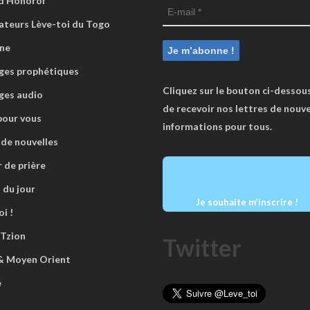
d Honorof
ateurs Lève-toi du Togo
ne
es prophétiques
Cliquez sur le bouton ci-dessous
ges audio
de recevoir nos lettres de nouve
pour vous
informations pour tous.
 de nouvelles
r de prière
 du jour
Je souhaite m’inscrire !
i !
 Tzion
Twitter
 & Moyen Orient
e