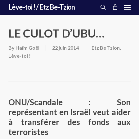
Menu
Skip
Lève-toi ! / Etz Be-Tzion
to
search
main
content
LE CULOT D’UBU…
By
Haïm Goël
22 juin 2014
Etz Be Tzion
,
Lève-toi !
ONU/Scandale : Son
représentant en Israël veut aider
à transférer des fonds aux
terroristes