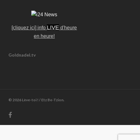
LIVE
[cliquez ici] info
d'heure
en heure!
Goldnadel.tv
© 2026 Lève-toi ! / Etz Be-Tzion.
facebook