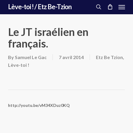
Menu
Skip
Lève-toi ! / Etz Be-Tzion
to
search
main
content
Le JT israélien en
français.
By
Samuel Le Gac
7 avril 2014
Etz Be Tzion
,
Lève-toi !
http://youtu.be/vM34XDuz0KQ