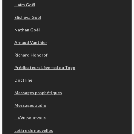
Haïm Goël
Elishéva Goël
Nathan Goël
Arnaud Vanthier
Richard Honorof
Prédicateurs Lève-toi du Togo
Doctrine
Messages prophétiques
Messages audio
Lu/Vu pour vous
Lettre de nouvelles