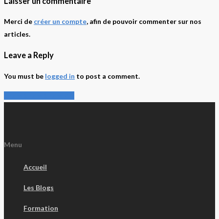
Laisser un commentaire
Merci de
créer un compte
, afin de pouvoir commenter sur nos
articles.
Leave a Reply
You must be
logged in
to post a comment.
Share
Share
Share
Share
Pin
Menu
Accueil
Les Blogs
Formation