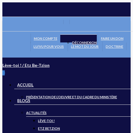
Skip
to
main
FACEBOOK
content
MON COMPTE
FAIRE UN DON
DÉCONNEXION
LU/VU POUR VOUS
LE MOT DU JOUR
DOCTRINE
Lève-toi ! / Etz Be-Tzion
search
0
Menu
ACCUEIL
PRÉSENTATION DE L’OEUVRE ET DU CADRE DU MINISTÈRE
BLOGS
ACTUALITÉS
LÈVE-TOI !
ETZ BETZION