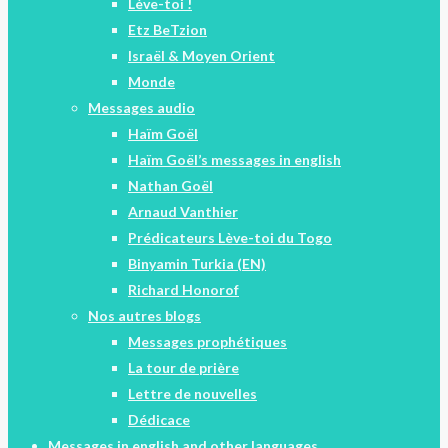
Lève-toi !
Etz BeTzion
Israël & Moyen Orient
Monde
Messages audio
Haïm Goël
Haïm Goël’s messages in english
Nathan Goël
Arnaud Vanthier
Prédicateurs Lève-toi du Togo
Binyamin Turkia (EN)
Richard Honorof
Nos autres blogs
Messages prophétiques
La tour de prière
Lettre de nouvelles
Dédicace
Messages in english and other languages