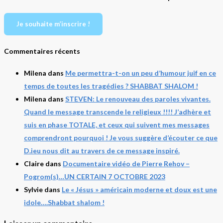
Je souhaite m’inscrire !
Commentaires récents
Milena
dans
Me permettra-t-on un peu d’humour juif en ce
temps de toutes les tragédies ? SHABBAT SHALOM !
Milena
dans
STEVEN: Le renouveau des paroles vivantes.
Quand le message transcende le religieux !!!! J’adhère et
suis en phase TOTALE, et ceux qui suivent mes messages
comprendront pourquoi ! Je vous suggère d’écouter ce que
D.ieu nous dit au travers de ce message inspiré.
Claire
dans
Documentaire vidéo de Pierre Rehov –
Pogrom(s)…UN CERTAIN 7 OCTOBRE 2023
Sylvie
dans
Le « Jésus » américain moderne et doux est une
idole….Shabbat shalom !