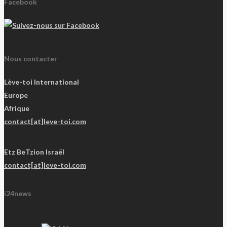
Facebook
Nous contacter
Lève-toi International
Europe
Afrique
contact[at]leve-toi.com
Etz BeTzion Israël
contact[at]leve-toi.com
i24news