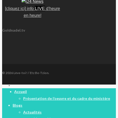
LIVE
[cliquez ici] info
d'heure
en heure!
Goldnadel.tv
© 2026 Lève-toi ! / Etz Be-Tzion.
facebook
Close
Accueil
Menu
Présentation de l’oeuvre et du cadre du ministère
Blogs
Actualités