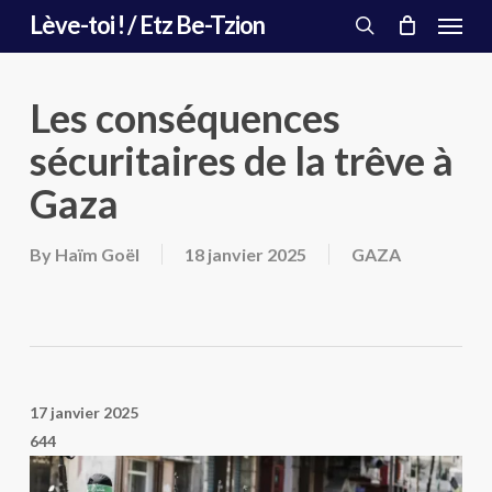
Menu
Skip
Lève-toi ! / Etz Be-Tzion
to
search
main
content
Les conséquences
sécuritaires de la trêve à
Gaza
By
Haïm Goël
18 janvier 2025
GAZA
17 janvier 2025
644