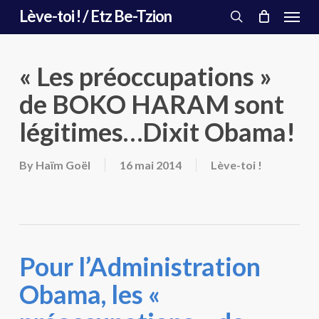
Menu
Skip
Lève-toi ! / Etz Be-Tzion
to
search
main
content
« Les préoccupations »
de BOKO HARAM sont
légitimes…Dixit Obama!
By
Haïm Goël
16 mai 2014
Lève-toi !
Pour l’Administration
Obama, les «