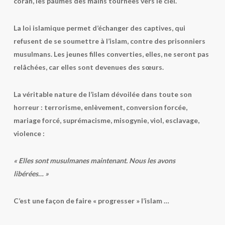
coran, les paumes des mains tournées vers le ciel.
La loi islamique permet d’échanger des captives, qui
refusent de se soumettre à l’islam, contre des prisonniers
musulmans. Les jeunes filles converties, elles, ne seront pas
relâchées, car elles sont devenues des sœurs.
La véritable nature de l’islam dévoilée dans toute son
horreur : terrorisme, enlèvement, conversion forcée,
mariage forcé, suprémacisme, misogynie, viol, esclavage,
violence :
« Elles sont musulmanes maintenant. Nous les avons
libérées… »
C’est une façon de faire « progresser » l’islam …