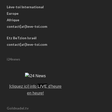
Lève-toi International
Europe
Afrique
contact[at]leve-toi.com
Etz BeTzion Israël
contact[at]leve-toi.com
i24news
LIVE
[cliquez ici] info
d'heure
en heure!
Goldnadel.tv