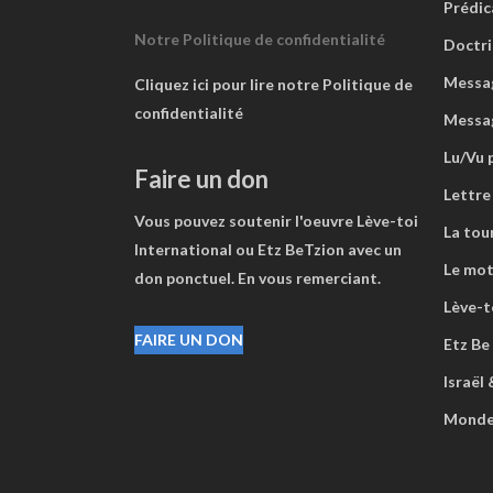
Prédic
Notre Politique de confidentialité
Doctri
Messag
Cliquez ici pour lire notre Politique de
confidentialité
Messa
Lu/Vu 
Faire un don
Lettre
Vous pouvez soutenir l'oeuvre Lève-toi
La tou
International ou Etz BeTzion avec un
Le mot
don ponctuel. En vous remerciant.
Lève-to
FAIRE UN DON
Etz Be
Israël
Mond