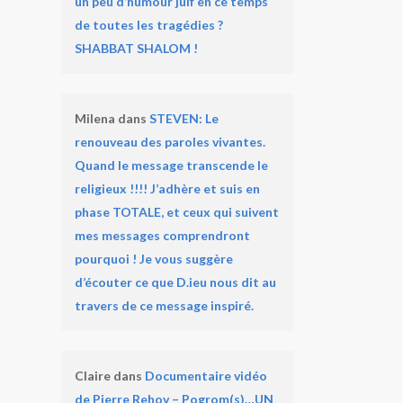
un peu d’humour juif en ce temps
de toutes les tragédies ?
SHABBAT SHALOM !
Milena
dans
STEVEN: Le
renouveau des paroles vivantes.
Quand le message transcende le
religieux !!!! J’adhère et suis en
phase TOTALE, et ceux qui suivent
mes messages comprendront
pourquoi ! Je vous suggère
d’écouter ce que D.ieu nous dit au
travers de ce message inspiré.
Claire
dans
Documentaire vidéo
de Pierre Rehov – Pogrom(s)…UN