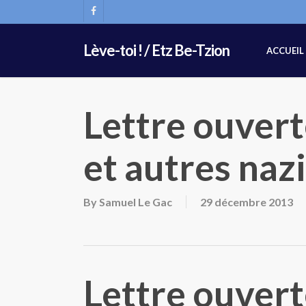
Skip
FACEBOOK
to
main
Lève-toi ! / Etz Be-Tzion
ACCUEIL
content
Lettre ouvert
et autres naz
By
Samuel Le Gac
29 décembre 2013
Lettre ouvert