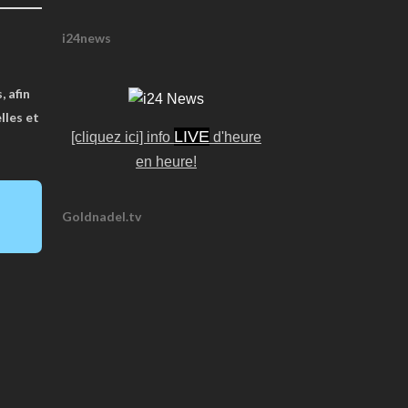
i24news
, afin
lles et
LIVE
[cliquez ici] info
d'heure
en heure!
Goldnadel.tv