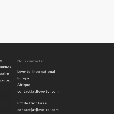
er
Nous contacter
publiés
Lève-toi International
scrire
Europe
ivante:
Afrique
contact[at]leve-toi.com
Etz BeTzion Israël
contact[at]leve-toi.com