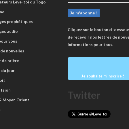
ateurs Lève-toi du Togo
ne
es prophétiques
Cliquez sur le bouton ci-dessous
ges audio
de recevoir nos lettres de nouve
pour vous
informations pour tous.
 de nouvelles
r de prière
 du jour
Je souhaite m’inscrire !
i !
 Tzion
Twitter
 & Moyen Orient
e