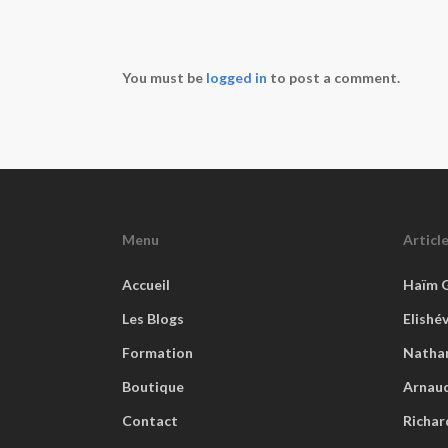
You must be
logged in
to post a comment.
Menu
Articl
Accueil
Haïm 
Les Blogs
Elishé
Formation
Natha
Boutique
Arnaud
Contact
Richar