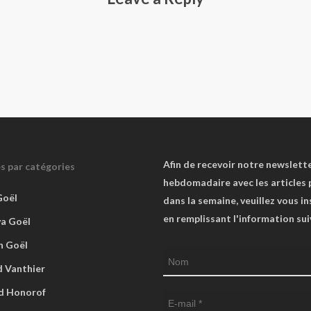
Afin de recevoir notre newslett
es par catégories
hebdomadaire avec les articles 
Goël
dans la semaine, veuillez vous in
en remplissant l'information su
va Goël
n Goël
 Vanthier
d Honorof