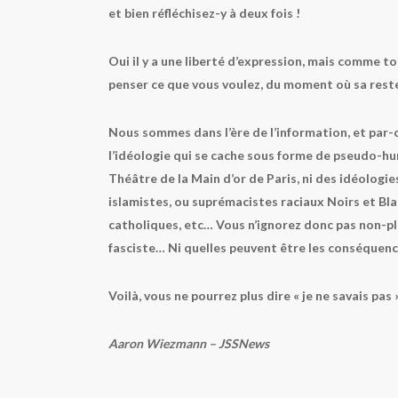
et bien réfléchisez-y à deux fois !
Oui il y a une liberté d’expression, mais comme tou
penser ce que vous voulez, du moment où sa reste 
Nous sommes dans l’ère de l’information, et par-
l’idéologie qui se cache sous forme de pseudo-hum
Théâtre de la Main d’or de Paris, ni des idéologi
islamistes, ou suprémacistes raciaux Noirs et Blan
catholiques, etc… Vous n’ignorez donc pas non-plus
fasciste… Ni quelles peuvent être les conséquences
Voilà, vous ne pourrez plus dire « je ne savais pas
Aaron Wiezmann – JSSNews