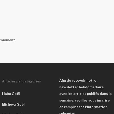
 comment.
Afin de recevoir notre
Articles par catégories
newsletter hebdomadaire
Haïm Goël
avec les articles publiés dans la
semaine, veuillez vous inscrire
Elishéva Goël
en remplissant l'information
suivante: