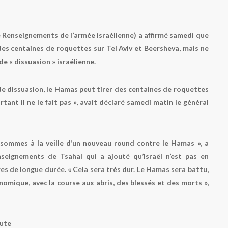
e Renseignements de l’armée israélienne) a affirmé samedi que
des centaines de roquettes sur Tel Aviv et Beersheva, mais ne
 de « dissuasion » israélienne.
as de dissuasion, le Hamas peut tirer des centaines de roquettes
tant il ne le fait pas », avait déclaré samedi matin le général
 sommes à la veille d’un nouveau round contre le Hamas », a
seignements de Tsahal qui a ajouté qu’Israël n’est pas en
es de longue durée. « Cela sera très dur. Le Hamas sera battu,
onomique, avec la course aux abris, des blessés et des morts »,
nute