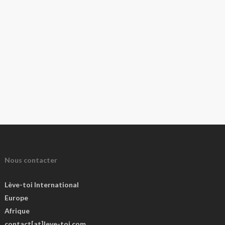
Nous contacter
Lève-toi International
Europe
Afrique
contact[at]leve-toi.com