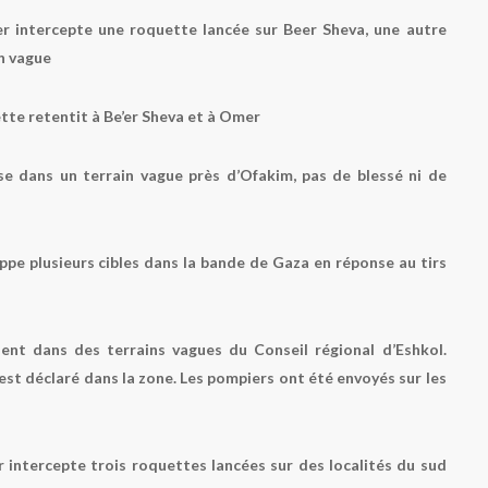
 intercepte une roquette lancée sur Beer Sheva, une autre
n vague
tte retentit à Be’er Sheva et à Omer
 dans un terrain vague près d’Ofakim, pas de blessé ni de
rappe plusieurs cibles dans la bande de Gaza en réponse au tirs
nt dans des terrains vagues du Conseil régional d’Eshkol.
s’est déclaré dans la zone. Les pompiers ont été envoyés sur les
intercepte trois roquettes lancées sur des localités du sud