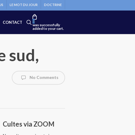
US
LE MOT DU JOUR
DOCTRINE
search
0
CONTACT
was successfully
added to your cart.
e sud,
)
No Comments
Cultes via ZOOM