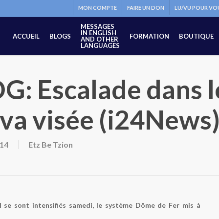
MON COMPTE
FAIRE UN DON
LU/VU POUR VO
MESSAGES
IN ENGLISH
ACCUEIL
BLOGS
FORMATION
BOUTIQUE
AND OTHER
LANGUAGES
G: Escalade dans l
va visée (i24News
014
Etz Be Tzion
ël se sont intensifiés samedi, le système Dôme de Fer mis à