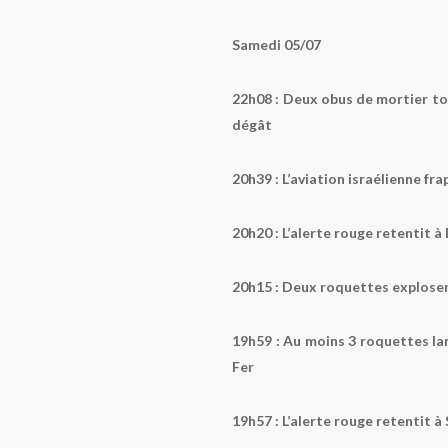
Samedi 05/07
22h08 :
Deux obus de mortier tou
dégât
20h39 :
L’aviation israélienne fra
20h20 :
L’alerte rouge retentit à
20h15 :
Deux roquettes explosent
19h59 :
Au moins 3 roquettes la
Fer
19h57 :
L’alerte rouge retentit à