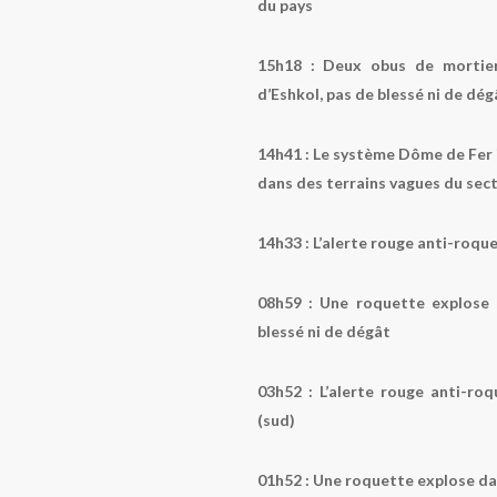
du pays
15h18 :
Deux obus de mortier 
d’Eshkol, pas de blessé ni de dég
14h41 :
Le système Dôme de Fer 
dans des terrains vagues du sect
14h33 :
L’alerte rouge anti-roqu
08h59 :
Une roquette explose d
blessé ni de dégât
03h52 :
L’alerte rouge anti-roq
(sud)
01h52 :
Une roquette explose dan