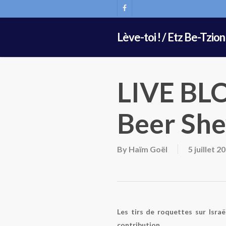
Skip
FACEBOOK
to
main
Lève-toi ! / Etz Be-Tzion
content
LIVE BLO
Beer She
By
Haïm Goël
5 juillet 2
Les tirs de roquettes sur Isra
contribution