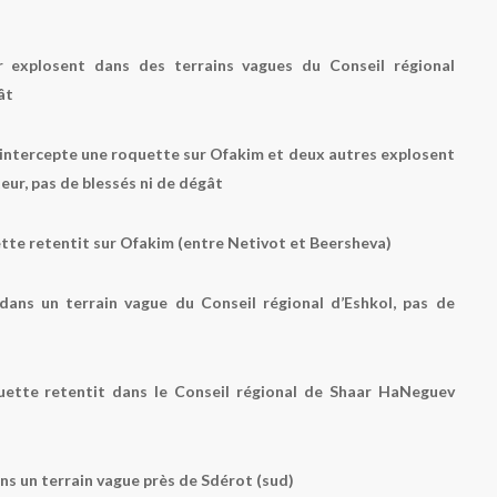
explosent dans des terrains vagues du Conseil régional
ât
intercepte une roquette sur Ofakim et deux autres explosent
eur, pas de blessés ni de dégât
ette retentit sur Ofakim (entre Netivot et Beersheva)
ans un terrain vague du Conseil régional d’Eshkol, pas de
uette retentit dans le Conseil régional de Shaar HaNeguev
s un terrain vague près de Sdérot (sud)