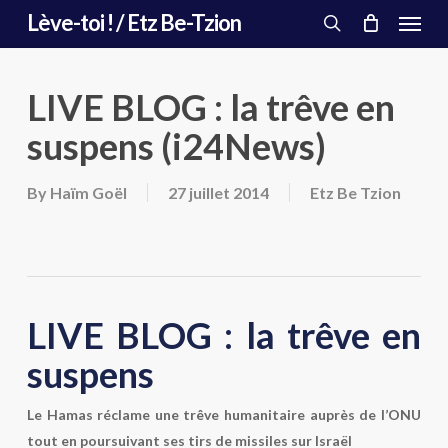
Menu
Skip
Lève-toi ! / Etz Be-Tzion
to
search
main
content
LIVE BLOG : la trêve en
suspens (i24News)
By
Haïm Goël
27 juillet 2014
Etz Be Tzion
LIVE BLOG : la trêve en
suspens
Le Hamas réclame une trêve humanitaire auprès de l’ONU
tout en poursuivant ses tirs de missiles sur Israël