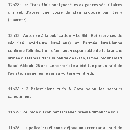
12h28 :
Les Etats-Unis ont ignoré les exigences sécuritaires
d’Israël, d’après une copie du plan proposé par Kerry
(Haaretz)
12h12 : Autorisé à la publication –
Le Shin Bet (services de
sécurité intérieure israéliens) et l’armée israélienne
confirme l’élimination d’un haut-responsable de la branche
armée du Hamas dans la bande de Gaza, Ismael Mouhamad
Saadi Aklouk, 25 ans. Le terroriste a été tué par un raid de
l’aviation israélienne sur sa voiture vendredi.
11h33 :
3 Palestiniens tués à Gaza selon les secours
palestiniens
11h29 :
Réunion du cabinet israélien prévue dimanche soir
11h26 :
La police israélienne déjoue un attentat au sud de